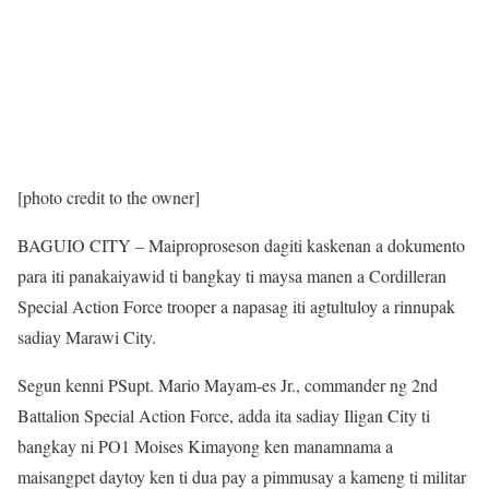
[photo credit to the owner]
BAGUIO CITY – Maiproproseson dagiti kaskenan a dokumento
para iti panakaiyawid ti bangkay ti maysa manen a Cordilleran
Special Action Force trooper a napasag iti agtultuloy a rinnupak
sadiay Marawi City.
Segun kenni PSupt. Mario Mayam-es Jr., commander ng 2nd
Battalion Special Action Force, adda ita sadiay Iligan City ti
bangkay ni PO1 Moises Kimayong ken manamnama a
maisangpet daytoy ken ti dua pay a pimmusay a kameng ti militar