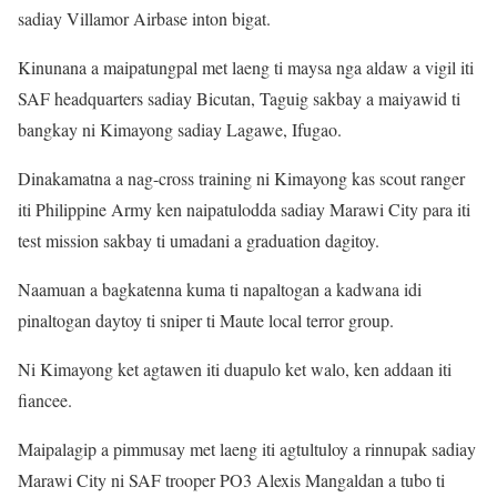
sadiay Villamor Airbase inton bigat.
Kinunana a maipatungpal met laeng ti maysa nga aldaw a vigil iti
SAF headquarters sadiay Bicutan, Taguig sakbay a maiyawid ti
bangkay ni Kimayong sadiay Lagawe, Ifugao.
Dinakamatna a nag-cross training ni Kimayong kas scout ranger
iti Philippine Army ken naipatulodda sadiay Marawi City para iti
test mission sakbay ti umadani a graduation dagitoy.
Naamuan a bagkatenna kuma ti napaltogan a kadwana idi
pinaltogan daytoy ti sniper ti Maute local terror group.
Ni Kimayong ket agtawen iti duapulo ket walo, ken addaan iti
fiancee.
Maipalagip a pimmusay met laeng iti agtultuloy a rinnupak sadiay
Marawi City ni SAF trooper PO3 Alexis Mangaldan a tubo ti