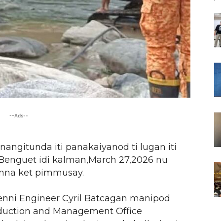
--Ads--
nangitunda iti panakaiyanod ti lugan iti
, Benguet idi kalman,March 27,2026 nu
onna ket pimmusay.
enni Engineer Cyril Batcagan manipod
eduction and Management Office