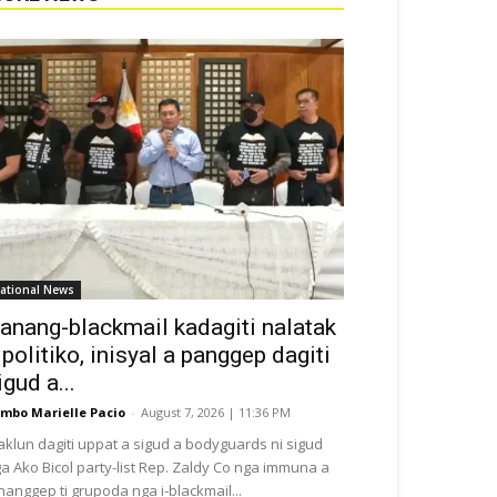
ational News
anang-blackmail kadagiti nalatak
 politiko, inisyal a panggep dagiti
igud a...
mbo Marielle Pacio
-
August 7, 2026 | 11:36 PM
aklun dagiti uppat a sigud a bodyguards ni sigud
a Ako Bicol party-list Rep. Zaldy Co nga immuna a
nanggep ti grupoda nga i-blackmail...