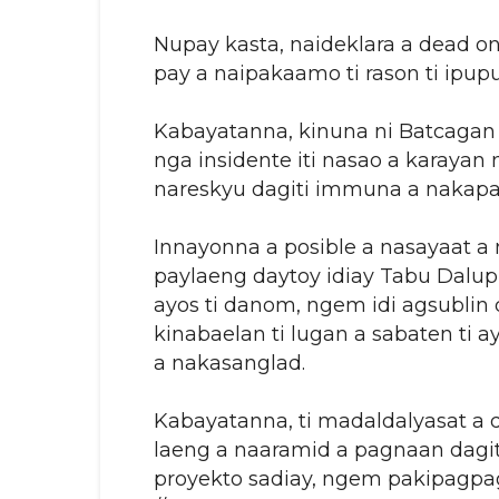
Nupay kasta, naideklara a dead on
pay a naipakaamo ti rason ti ipup
Kabayatanna, kinuna ni Batcagan
nga insidente iti nasao a karaya
nareskyu dagiti immuna a nakapasa
Innayonna a posible a nasayaat a 
paylaeng daytoy idiay Tabu Dalupi
ayos ti danom, ngem idi agsublin d
kinabaelan ti lugan a sabaten ti 
a nakasanglad.
Kabayatanna, ti madaldalyasat a d
laeng a naaramid a pagnaan dagit
proyekto sadiay, ngem pakipagpag