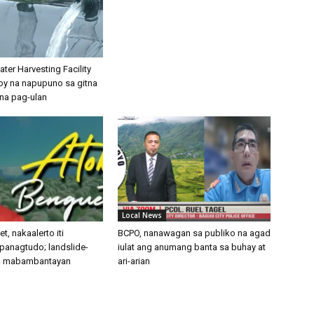
ter Harvesting Facility
loy na napupuno sa gitna
na pag-ulan
Local News
t, nakaalerto iti
BCPO, nanawagan sa publiko na agad
 panagtudo; landslide-
iulat ang anumang banta sa buhay at
s, mabambantayan
ari-arian