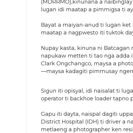
(MDRRMO),kinunana a naibinglay
lugan idi maatap a pimmigsa ti ay
Bayat a maiyan-anud ti lugan ket 
maatap a nagpwesto iti tuktok day
Nupay kasta, kinuna ni Batcagan 
napukaw metten ti tao nga adda it
Clark Ongchangco, maysa a photojo
—maysa kadagiti pimmusay ngem
Sigun iti opisyal, idi naisalat ti l
operator ti backhoe loader tapn
Gapu iti dayta, naispal dagiti uppa
District Hospital (IDH) ti driver a
metlaeng a photographer ken resid