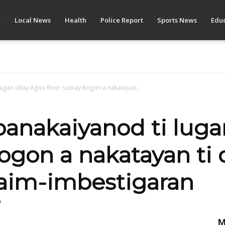
E
Local News
Health
Police Report
Sports News
Educ
ugan idiay Agno River sadiay Itogon a nakatayan...
panakaiyanod ti luga
togon a nakatayan ti
maim-imbestigaran
9
M