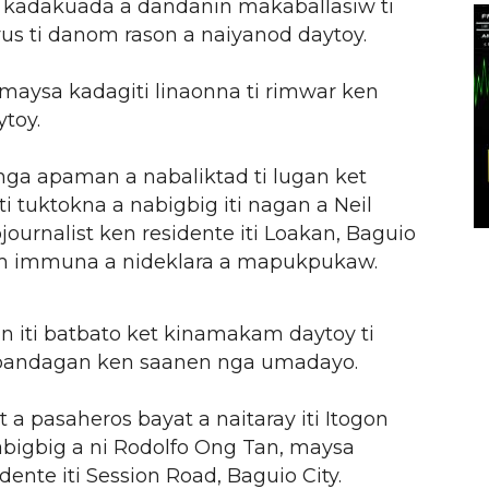
 kadakuada a dandanin makaballasiw ti
us ti danom rason a naiyanod daytoy.
maysa kadagiti linaonna ti rimwar ken
toy.
nga apaman a nabaliktad ti lugan ket
i tuktokna a nabigbig iti nagan a Neil
urnalist ken residente iti Loakan, Baguio
 immuna a nideklara a mapukpukaw.
ugan iti batbato ket kinamakam daytoy ti
o pandagan ken saanen nga umadayo.
t a pasaheros bayat a naitaray iti Itogon
 nabigbig a ni Rodolfo Ong Tan, maysa
ente iti Session Road, Baguio City.