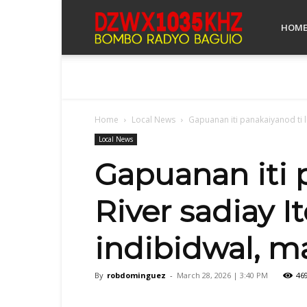
Bombo
HOM
Radyo
Home
Local News
Gapuanan iti panakaiyanod ti l
Baguio
Local News
Gapuanan iti 
River sadiay I
indibidwal, 
By
robdominguez
-
March 28, 2026 | 3:40 PM
46