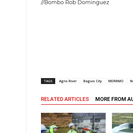
//Bombo Rob Dominguez
TAGS
Agno River
Baguio City
MDRRMO
N
RELATED ARTICLES
MORE FROM A