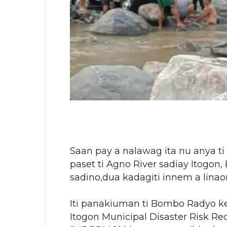
Saan pay a nalawag ita nu anya ti 
paset ti Agno River sadiay Itogon
sadino,dua kadagiti innem a lina
Iti panakiuman ti Bombo Radyo k
Itogon Municipal Disaster Risk R