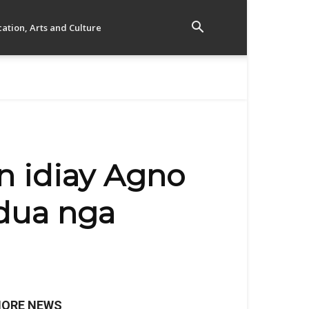
ation, Arts and Culture
n idiay Agno
 dua nga
ORE NEWS