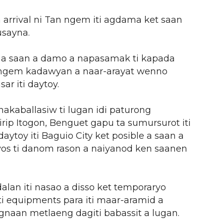
 arrival ni Tan ngem iti agdama ket saan
usayna.
 a saan a damo a napasamak ti kapada
n ngem kadawyan a naar-arayat wenno
r iti daytoy.
nakaballasiw ti lugan idi paturong
rip Itogon, Benguet gapu ta sumursurot iti
aytoy iti Baguio City ket posible a saan a
ayos ti danom rason a naiyanod ken saanen
alan iti nasao a disso ket temporaryo
i equipments para iti maar-aramid a
naan metlaeng dagiti babassit a lugan.