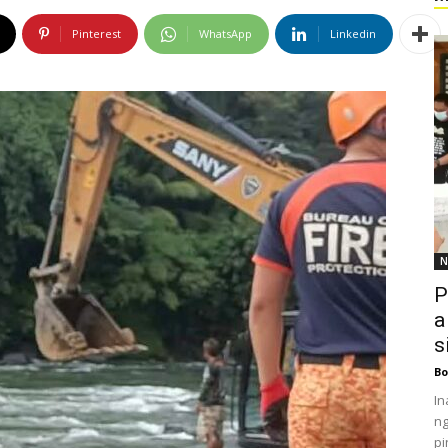
Pinterest
WhatsApp
Linkedin
N
P
a
s
Bo
In
ng
pi