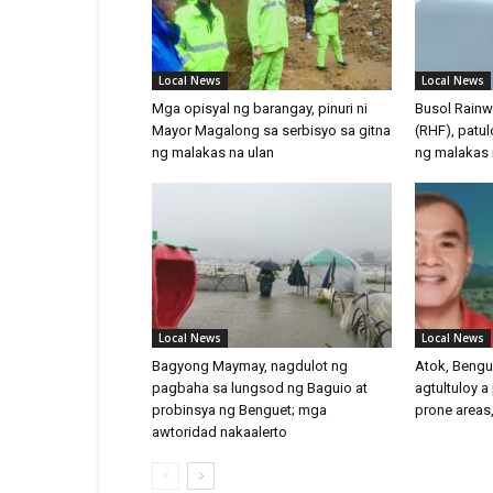
Local News
Local News
Mga opisyal ng barangay, pinuri ni
Busol Rainwa
Mayor Magalong sa serbisyo sa gitna
(RHF), patu
ng malakas na ulan
ng malakas 
Local News
Local News
Bagyong Maymay, nagdulot ng
Atok, Bengue
pagbaha sa lungsod ng Baguio at
agtultuloy a
probinsya ng Benguet; mga
prone area
awtoridad nakaalerto