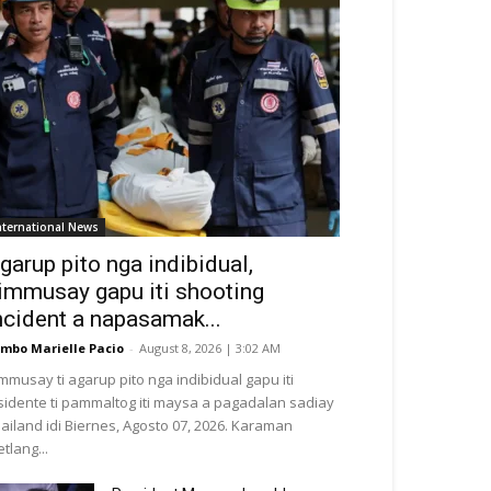
nternational News
garup pito nga indibidual,
immusay gapu iti shooting
ncident a napasamak...
mbo Marielle Pacio
-
August 8, 2026 | 3:02 AM
mmusay ti agarup pito nga indibidual gapu iti
sidente ti pammaltog iti maysa a pagadalan sadiay
ailand idi Biernes, Agosto 07, 2026. Karaman
tlang...