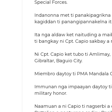
Special Forces.
Indanonna met ti panakipagrikna ti
kagiddan ti panangipannakelna iti 
Ita nga aldaw ket naituding a m
ti bangkay ni Cpt. Capio sakbay a 
Ni Cpt. Capio ket tubo ti Amlimay,
Gibraltar, Baguio City.
Miembro daytoy ti PMA Mandala Cl
Immunan nga impaayan daytoy ti Ar
military honor.
Naamuan a ni Capio ti nagserbi a