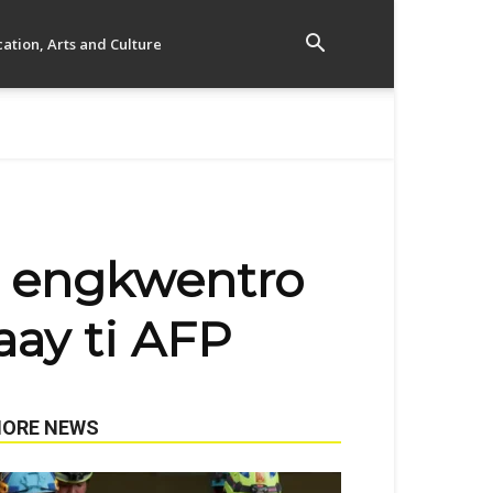
ation, Arts and Culture
i engkwentro
aay ti AFP
ORE NEWS