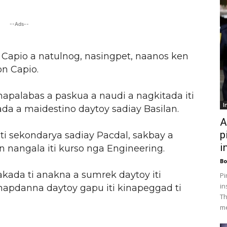
--Ads--
 Capio a natulnog, nasingpet, naanos ken
on Capio.
 napalabas a paskua a naudi a nagkitada iti
I
da a maidestino daytoy sadiay Basilan.
A
p
iti sekondarya sadiay Pacdal, sakbay a
i
en nangala iti kurso nga Engineering.
Bo
akada ti anakna a sumrek daytoy iti
Pi
in
inapdanna daytoy gapu iti kinapeggad ti
Th
me