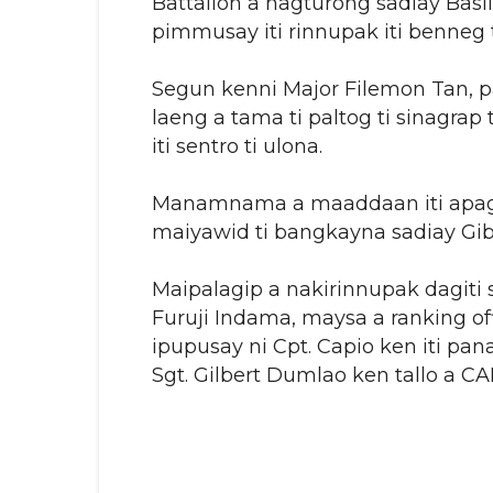
Battalion a nagturong sadiay Basi
pimmusay iti rinnupak iti benneg ti
Segun kenni Major Filemon Tan,
laeng a tama ti paltog ti sinagra
iti sentro ti ulona.
Manamnama a maaddaan iti apagb
maiyawid ti bangkayna sadiay Gibra
Maipalagip a nakirinnupak dagiti s
Furuji Indama, maysa a ranking offi
ipupusay ni Cpt. Capio ken iti pa
Sgt. Gilbert Dumlao ken tallo a C