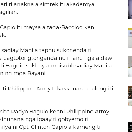
ti ti anakna a simrek iti akademya
agilian.
Capio iti maysa a taga-Bacolod ken
ak.
 sadiay Manila tapnu sukonenda ti
y a pagtotongtonganda nu mano nga aldaw
ti Baguio sakbay a maisubli sadiay Manila
gan ng mga Bayani.
Philippine Army ti kaskenan a tulong iti
ombo Radyo Baguio kenni Philippine Army
inunana nga ipaay ti gobyerno ti
ilya ni Cpt. Clinton Capio a kameng ti