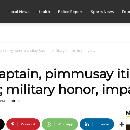
E
Local News
Health
Police Report
Sports News
Educ
iti engkwentro sadiay Basilan; military honor, impaay ti...
aptain, pimmusay it
; military honor, imp
1 PM
19
M
Pinterest
WhatsApp
Linkedin