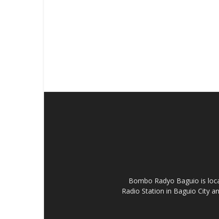
Bombo Radyo Baguio is locat
Radio Station in Baguio City 