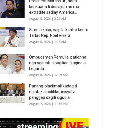
President Marcos Jr., adda
kenkuana ti desisyon no ma-
extradite sadiay America...
August 8, 2026 | 2:26 AM
Siam a kaso, naipila kontra kenni
Tarlac Rep. Noel Rivera
August 8, 2026 | 1:05 AM
Ombudsman Remulla, patienna
nga agsubli iti pagilian ti agina a
Legarda...
August 8, 2026 | 12:59 AM
Panang-blackmail kadagiti
nalatak a politiko, inisyal a
panggep dagiti sigud a...
August 7, 2026 | 11:36 PM