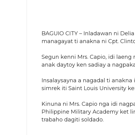
BAGUIO CITY – Inladawan ni Delia
managayat ti anakna ni Cpt. Clint
Segun kenni Mrs. Capio, idi laeng
anak daytoy ken sadiay a nagpaka
Insalaysayna a nagadal ti anakna 
simrek iti Saint Louis University k
Kinuna ni Mrs. Capio nga idi nagp
Philippine Military Academy ket l
trabaho dagiti soldado.