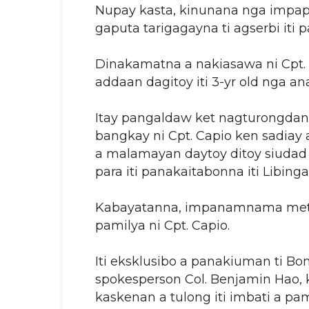
Nupay kasta, kinunana nga impapa
gaputa tarigagayna ti agserbi iti p
Dinakamatna a nakiasawa ni Cpt. 
addaan dagitoy iti 3-yr old nga an
Itay pangaldaw ket nagturongdan
bangkay ni Cpt. Capio ken sadia
a malamayan daytoy ditoy siudad 
para iti panakaitabonna iti Libin
Kabayatanna, impanamnama met ti 
pamilya ni Cpt. Capio.
Iti eksklusibo a panakiuman ti B
spokesperson Col. Benjamin Hao, k
kaskenan a tulong iti imbati a pam