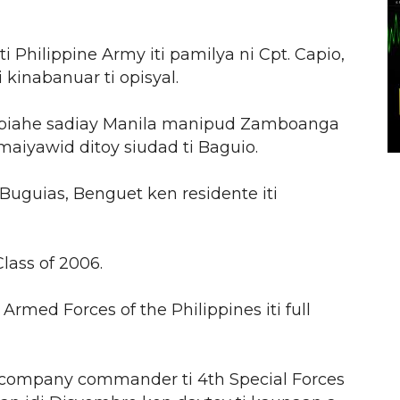
 Philippine Army iti pamilya ni Cpt. Capio,
kinabanuar ti opisyal.
aibiahe sadiay Manila manipud Zamboanga
maiyawid ditoy siudad ti Baguio.
 Buguias, Benguet ken residente iti
ass of 2006.
med Forces of the Philippines iti full
 company commander ti 4th Special Forces