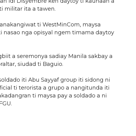
lan idi Disyembre ken daytoy ti kaunaan a
 militar ita a tawen.
 panakangiwat ti WestMinCom, maysa
p ti nasao nga opisyal ngem timama daytoy
iit a seremonya sadiay Manila sakbay a
ltar, siudad ti Baguio.
oldado iti Abu Sayyaf group iti sidong ni
cial ti terorista a grupo a nangitunda iti
nakadangran ti maysa pay a soldado a ni
AFGU.