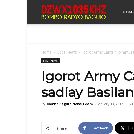
Bombo
HOM
Radyo
Home
Local News
Igorot Army Captain, pimmusay 
Baguio
Local News
Igorot Army C
sadiay Basilan
By
Bombo Baguio News Team
-
January 13, 2017 | 3:4
Facebook
X
Share