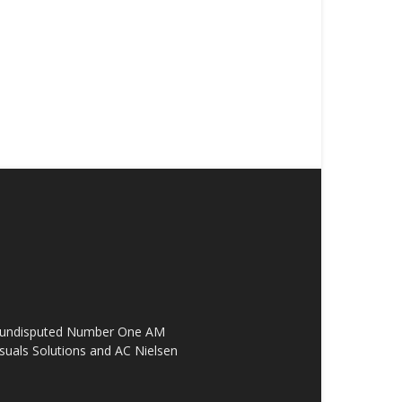
the undisputed Number One AM
suals Solutions and AC Nielsen