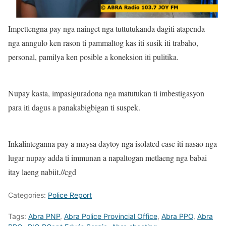
Impettengna pay nga nainget nga tuttutukanda dagiti atapenda
nga anngulo ken rason ti pammaltog kas iti susik iti trabaho,
personal, pamilya ken posible a koneksion iti pulitika.
Nupay kasta, impasiguradona nga matutukan ti imbestigasyon
para iti dagus a panakabigbigan ti suspek.
Inkalinteganna pay a maysa daytoy nga isolated case iti nasao nga
lugar nupay adda ti immunan a napaltogan metlaeng nga babai
itay laeng nabiit.//cgd
Categories:
Police Report
Tags:
Abra PNP
,
Abra Police Provincial Office
,
Abra PPO
,
Abra