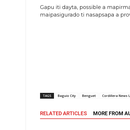
Gapu iti dayta, possible a mapirm
maipasigurado ti nasapsapa a prov
TAGS
Baguio City
Benguet
Cordillera News 
RELATED ARTICLES
MORE FROM A