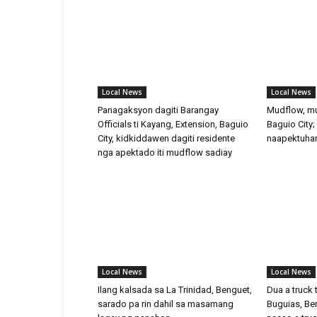
Local News
Local News
Panagaksyon dagiti Barangay
Mudflow, mu
Officials ti Kayang, Extension, Baguio
Baguio City;
City, kidkiddawen dagiti residente
naapektuhan
nga apektado iti mudflow sadiay
Local News
Local News
Ilang kalsada sa La Trinidad, Benguet,
Dua a truck 
sarado pa rin dahil sa masamang
Buguias, Ben