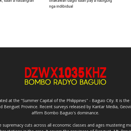
ck, saan a nadangran
tinakawan dagiti saan pay a nabigbig
nga indibidual
ed at the "Summer Capital of the Philippines" - Baguio City. It is 
and Benguet Province. Recent surveys released by Kantar Media, Geovi
affirm Bombo Baguio's dominance.
supremacy cuts across all economic classes and ages mustering mo