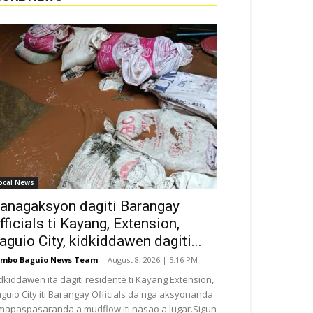
ocal News
anagaksyon dagiti Barangay
fficials ti Kayang, Extension,
aguio City, kidkiddawen dagiti...
mbo Baguio News Team
-
August 8, 2026 | 5:16 PM
dkiddawen ita dagiti residente ti Kayang Extension,
guio City iti Barangay Officials da nga aksyonanda
 mapaspasaranda a mudflow iti nasao a lugar.Sigun