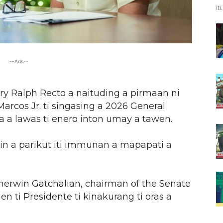
iti.
--Ads--
ry Ralph Recto a naituding a pirmaan ni
rcos Jr. ti singasing a 2026 General
a a lawas ti enero inton umay a tawen.
n a parikut iti immunan a mapapati a
herwin Gatchalian, chairman of the Senate
n ti Presidente ti kinakurang ti oras a