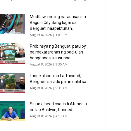
..
Mudflow, muling naranasan sa
Baguio City; ilang lugar sa
Benguet, naapektuhan...
August 8, 2026 | 1:09 PM
Probinsya ng Benguet, patuloy
na makararanas ng pag-ulan
hanggang sa susunod...
August 8, 2026 | 9:35 AM
Ilang kalsada sa La Trinidad,
Benguet, sarado pa rin dahil sa...
August 8, 2026 | 9:31 AM
Sigud a head coach ti Ateneo a
ni Tab Baldwin, banned...
August 8, 2026 | 4:58 AM