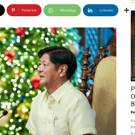
Pinterest
WhatsApp
Linkedin
L
P
O
B
Bo
Ki
Ba
ti