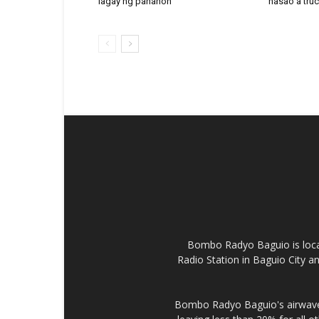
lagay ng panahon
nasao a tru
Bombo Radyo Baguio is locat
Radio Station in Baguio City 
Bombo Radyo Baguio's airwave 