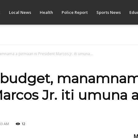
E
Local News
Health
Police Report
Sports News
Educ
mnama a pirmaan ni President Marcos Jr. iti umuna...
l budget, manamnam
arcos Jr. iti umuna a
13 AM
12
M