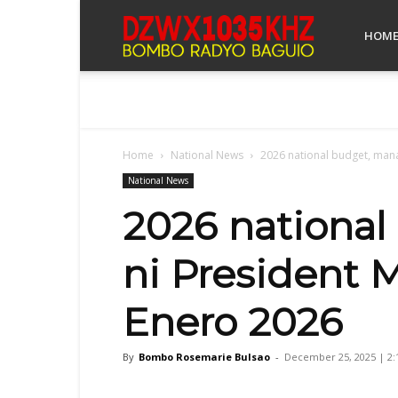
Bombo
HOM
Radyo
Home
National News
2026 national budget, mana
Baguio
National News
2026 nationa
ni President M
Enero 2026
By
Bombo Rosemarie Bulsao
-
December 25, 2025 | 2: