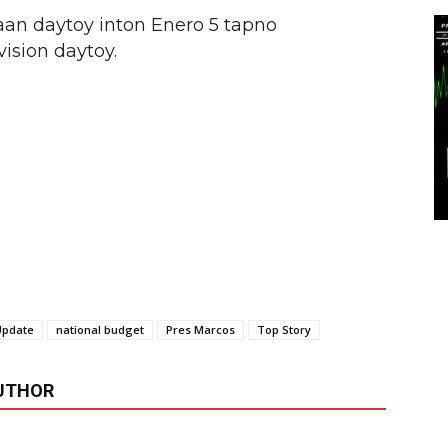
aan daytoy inton Enero 5 tapno
ision daytoy.
Update
national budget
Pres Marcos
Top Story
UTHOR