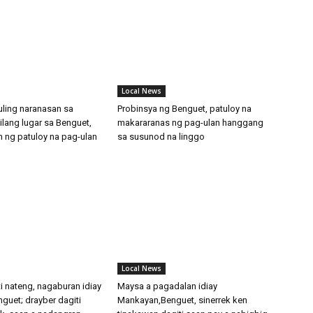
Local News
ling naranasan sa
Probinsya ng Benguet, patuloy na
 ilang lugar sa Benguet,
makararanas ng pag-ulan hanggang
 ng patuloy na pag-ulan
sa susunod na linggo
Local News
ti nateng, nagaburan idiay
Maysa a pagadalan idiay
guet; drayber dagiti
Mankayan,Benguet, sinerrek ken