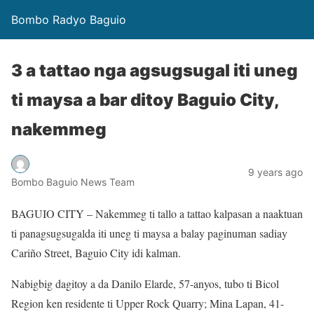
Bombo Radyo Baguio
3 a tattao nga agsugsugal iti uneg
ti maysa a bar ditoy Baguio City,
nakemmeg
9 years ago
Bombo Baguio News Team
BAGUIO CITY – Nakemmeg ti tallo a tattao kalpasan a naaktuan
ti panagsugsugalda iti uneg ti maysa a balay paginuman sadiay
Cariño Street, Baguio City idi kalman.
Nabigbig dagitoy a da Danilo Elarde, 57-anyos, tubo ti Bicol
Region ken residente ti Upper Rock Quarry; Mina Lapan, 41-