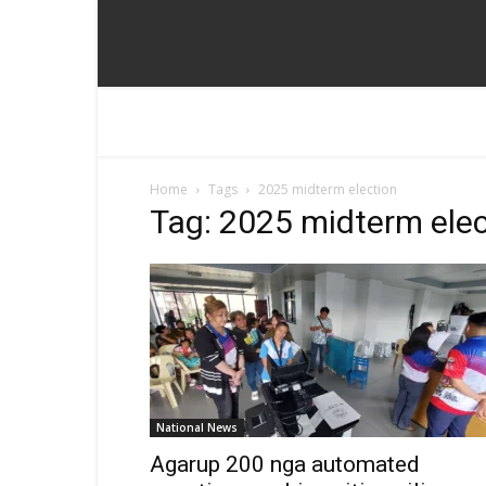
Home
Tags
2025 midterm election
Tag: 2025 midterm elec
National News
Agarup 200 nga automated