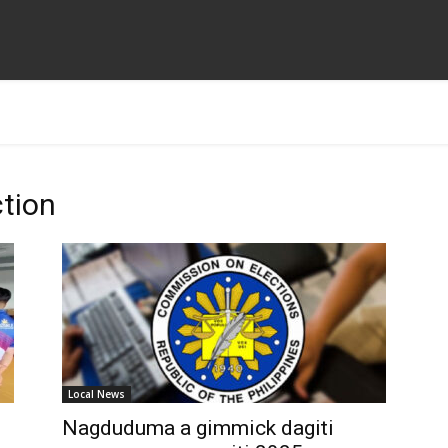
tion
Local News
Nagduduma a gimmick dagiti