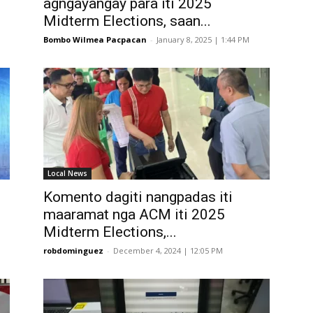
agngayangay para iti 2025
Midterm Elections, saan...
Bombo Wilmea Pacpacan
-
January 8, 2025 | 1:44 PM
Local News
Komento dagiti nangpadas iti
maaramat nga ACM iti 2025
Midterm Elections,...
robdominguez
-
December 4, 2024 | 12:05 PM