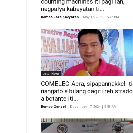
counting machines iti pagilian,
nagpalya kabayatan ti...
Bombo Cara Sacyaten
-
May 12, 2025 | 5:42 PM
Local News
COMELEC-Abra, sipapannakkel iti
nangato a bilang dagiti rehistrado
a botante iti...
Bombo Genzel
-
December 17, 2024 | 9:53 AM