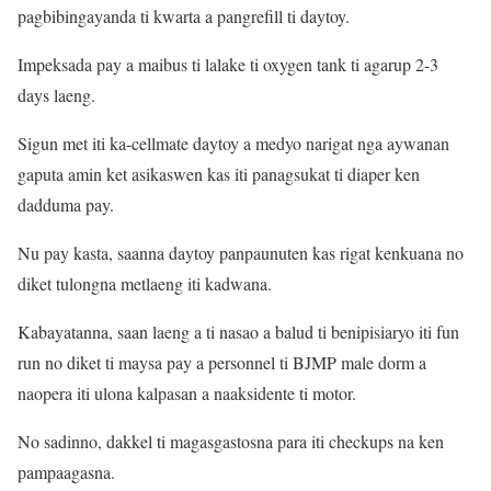
pagbibingayanda ti kwarta a pangrefill ti daytoy.
Impeksada pay a maibus ti lalake ti oxygen tank ti agarup 2-3
days laeng.
Sigun met iti ka-cellmate daytoy a medyo narigat nga aywanan
gaputa amin ket asikaswen kas iti panagsukat ti diaper ken
dadduma pay.
Nu pay kasta, saanna daytoy panpaunuten kas rigat kenkuana no
diket tulongna metlaeng iti kadwana.
Kabayatanna, saan laeng a ti nasao a balud ti benipisiaryo iti fun
run no diket ti maysa pay a personnel ti BJMP male dorm a
naopera iti ulona kalpasan a naaksidente ti motor.
No sadinno, dakkel ti magasgastosna para iti checkups na ken
pampaagasna.