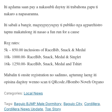
Iti agdama saan pay a nakasubli daytoy iti trabahona gapu ti
nakaro a napasaranna.
Iti sabali a bangir, maguyguyyuguy ti publiko nga agparehistro
tapnu makatulong iti nasao a fun run for a cause
Reg rates:
5k – 850.00 inclusions of RaceBib, Snack & Medal
10k- 1000.00- RaceBib, Snack, Medal & Singlet
16k- 1250.00- RaceBib, Snack, Medal and Tshirt
Mabalin ti onsite registration no sadinno, agturung laeng iti
opisina dagitoy wenno scan ti QRcode.//Bombo Noveh Organo
Categories:
Local News
Tags:
Baguio BJMP Male Dormitory
,
Baguio City
,
Cordillera
,
Cordillera News Update
,
Top Story