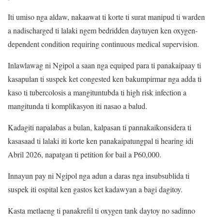
Iti umiso nga aldaw, nakaawat ti korte ti surat manipud ti warden
a nadischarged ti lalaki ngem bedridden daytuyen ken oxygen-
dependent condition requiring continuous medical supervision.
Inlawlawag ni Ngipol a saan nga equiped para ti panakaipaay ti
kasapulan ti suspek ket congested ken bakumpirmar nga adda ti
kaso ti tubercolosis a mangituntubda ti high risk infection a
mangitunda ti komplikasyon iti nasao a balud.
Kadagiti napalabas a bulan, kalpasan ti pannakaikonsidera ti
kasasaad ti lalaki iti korte ken panakaipatungpal ti hearing idi
Abril 2026, napatgan ti petition for bail a P60,000.
Innayun pay ni Ngipol nga adun a daras nga insubsublida ti
suspek iti ospital ken gastos ket kadawyan a bagi dagitoy.
Kasta metlaeng ti panakrefil ti oxygen tank daytoy no sadinno