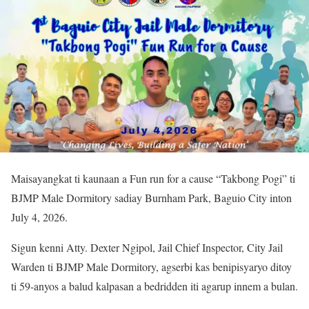
Maisayangkat ti kaunaan a Fun run for a cause “Takbong Pogi” ti
BJMP Male Dormitory sadiay Burnham Park, Baguio City inton
July 4, 2026.
Sigun kenni Atty. Dexter Ngipol, Jail Chief Inspector, City Jail
Warden ti BJMP Male Dormitory, agserbi kas benipisyaryo ditoy
ti 59-anyos a balud kalpasan a bedridden iti agarup innem a bulan.