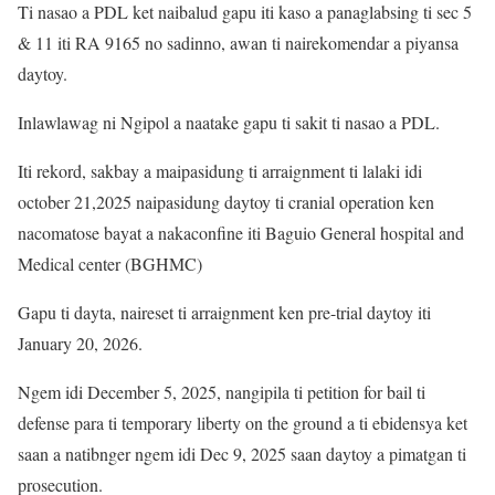
Ti nasao a PDL ket naibalud gapu iti kaso a panaglabsing ti sec 5
& 11 iti RA 9165 no sadinno, awan ti nairekomendar a piyansa
daytoy.
Inlawlawag ni Ngipol a naatake gapu ti sakit ti nasao a PDL.
Iti rekord, sakbay a maipasidung ti arraignment ti lalaki idi
october 21,2025 naipasidung daytoy ti cranial operation ken
nacomatose bayat a nakaconfine iti Baguio General hospital and
Medical center (BGHMC)
Gapu ti dayta, naireset ti arraignment ken pre-trial daytoy iti
January 20, 2026.
Ngem idi December 5, 2025, nangipila ti petition for bail ti
defense para ti temporary liberty on the ground a ti ebidensya ket
saan a natibnger ngem idi Dec 9, 2025 saan daytoy a pimatgan ti
prosecution.