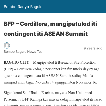
Bombo Radyo Baguio
BFP – Cordillera, mangipatulod iti
contingent iti ASEAN Summit
9 years ago
Bombo Baguio News Team
BAGUIO CITY
– Mangipatulod ti Bureau of Fire Protection
(BFP) – Cordillera kadagiti personnel ken fire trucks daytoy nga
agserbi a contingent para iti ASEAN Summit sadiay Manila
manipud inton bigat, November 4 agingga inton November 16.
Sigun kenni San Ubaldo Esteban, maysa a Non-Uniformed
Personnel ti BFP-Kalinga ken maysa kadagiti maipatulod iti nasao
a Summit, maysa a grupo ti agtaud saiday nga idauluan ni SFO1