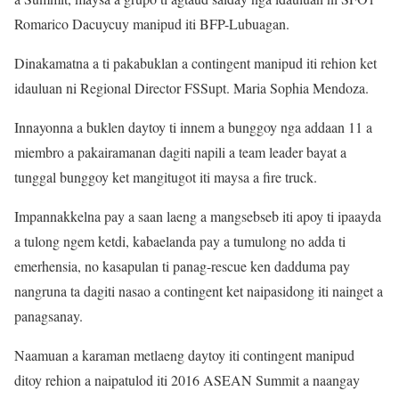
Romarico Dacuycuy manipud iti BFP-Lubuagan.
Dinakamatna a ti pakabuklan a contingent manipud iti rehion ket
idauluan ni Regional Director FSSupt. Maria Sophia Mendoza.
Innayonna a buklen daytoy ti innem a bunggoy nga addaan 11 a
miembro a pakairamanan dagiti napili a team leader bayat a
tunggal bunggoy ket mangitugot iti maysa a fire truck.
Impannakkelna pay a saan laeng a mangsebseb iti apoy ti ipaayda
a tulong ngem ketdi, kabaelanda pay a tumulong no adda ti
emerhensia, no kasapulan ti panag-rescue ken dadduma pay
nangruna ta dagiti nasao a contingent ket naipasidong iti nainget a
panagsanay.
Naamuan a karaman metlaeng daytoy iti contingent manipud
ditoy rehion a naipatulod iti 2016 ASEAN Summit a naangay