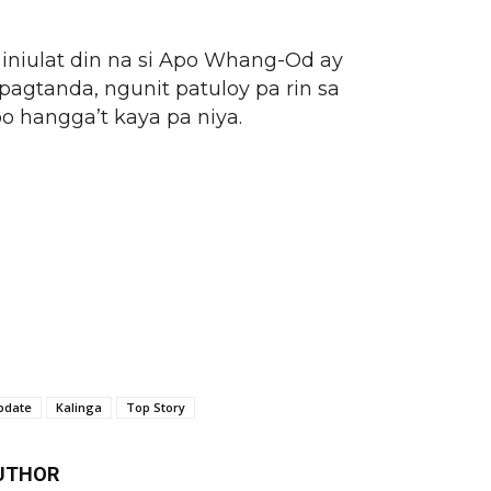
 iniulat din na si Apo Whang-Od ay
gtanda, ngunit patuloy pa rin sa
oo hangga’t kaya pa niya.
pdate
Kalinga
Top Story
UTHOR