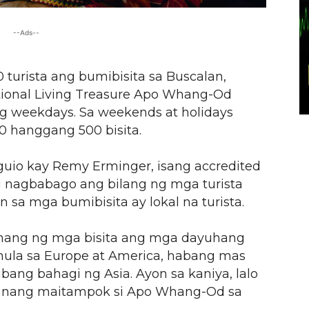
--Ads--
turista ang bumibisita sa Buscalan,
ational Living Treasure Apo Whang-Od
g weekdays. Sa weekends at holidays
 hanggang 500 bisita.
io kay Remy Erminger, isang accredited
ng nagbabago ang bilang ng mga turista
sa mga bumibisita ay lokal na turista.
mang ng mga bisita ang mga dayuhang
 mula sa Europe at America, habang mas
ang bahagi ng Asia. Ayon sa kaniya, lalo
rs nang maitampok si Apo Whang-Od sa