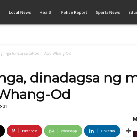
E
Local News
Health
Police Report
Sports News
Educ
ng mga turista sa tattoo ni Apo Whang-Od
inga, dinadagsa ng m
o Whang-Od
31
M
Pinterest
WhatsApp
Linkedin