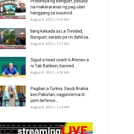
Probinsya ng Benguet, patuloy
na makararanas ng pag-ulan
hanggang sa susunod...
August 8, 2026 | 9:35 AM
Ilang kalsada sa La Trinidad,
Benguet, sarado pa rin dahil sa...
August 8, 2026 | 9:31 AM
Sigud a head coach ti Ateneo a
ni Tab Baldwin, banned...
August 8, 2026 | 4:58 AM
Pagilian a Turkey, Saudi Arabia
ken Pakistan, nagpinnirma iti
joint defence...
August 8, 2026 | 3:24 AM