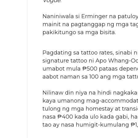
Vogue
.
Naniniwala si Erminger na patulo
mainit na pagtanggap ng mga tag
pakikitungo sa mga bisita.
Pagdating sa tattoo rates, sinab
signature tattoo ni Apo Whang-O
umabot mula ₱500 pataas depende
aabot naman sa 100 ang mga tattoo
Nilinaw din niya na hindi nagkak
kaya umanong mag-accommodate 
tulong ng mga homestay at transi
nasa ₱400 kada ulo kada gabi, 
tao ay nasa humigit-kumulang ₱1