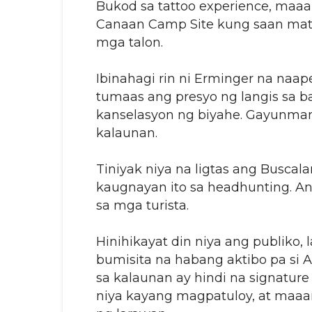
Bukod sa tattoo experience, maaar
Canaan Camp Site kung saan matat
mga talon.
Ibinahagi rin ni Erminger na naa
tumaas ang presyo ng langis sa 
kanselasyon ng biyahe. Gayunman,
kalaunan.
Tiniyak niya na ligtas ang Busca
kaugnayan ito sa headhunting. An
sa mga turista.
Hinihikayat din niya ang publiko,
bumisita na habang aktibo pa si 
sa kalaunan ay hindi na signature
niya kayang magpatuloy, at maaa