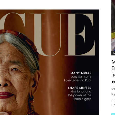
L
M
B
n
B
Mu
Ka
pa
Bo