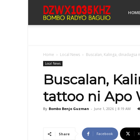
Bombo
HOM
Radyo
Home
Local News
Buscalan, Kalinga, dinadagsa 
Baguio
Local News
Buscalan, Kal
tattoo ni Ap
By
Bombo Benjo Guzman
-
June 1, 2026 | 8:19 AM
Facebook
X
Share