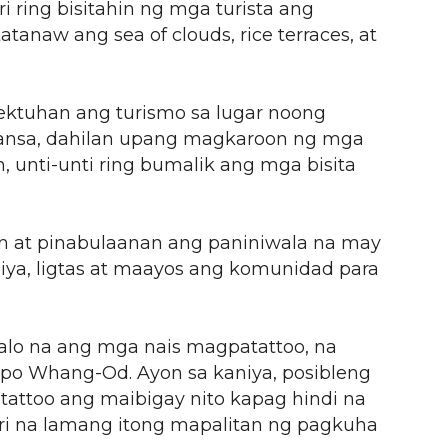
i ring bisitahin ng mga turista ang
anaw ang sea of clouds, rice terraces, at
pektuhan ang turismo sa lugar noong
bansa, dahilan upang magkaroon ng mga
 unti-unti ring bumalik ang mga bisita
lan at pinabulaanan ang paniniwala na may
iya, ligtas at maayos ang komunidad para
 lalo na ang mga nais magpatattoo, na
Apo Whang-Od. Ayon sa kaniya, posibleng
 tattoo ang maibigay nito kapag hindi na
ri na lamang itong mapalitan ng pagkuha