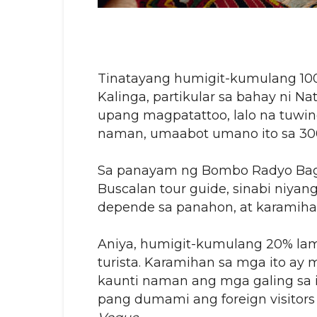
Tinatayang humigit-kumulang 100 
Kalinga, partikular sa bahay ni N
upang magpatattoo, lalo na tuwin
naman, umaabot umano ito sa 300
Sa panayam ng Bombo Radyo Bagu
Buscalan tour guide, sinabi niya
depende sa panahon, at karamihan 
Aniya, humigit-kumulang 20% la
turista. Karamihan sa mga ito ay
kaunti naman ang mga galing sa ib
pang dumami ang foreign visito