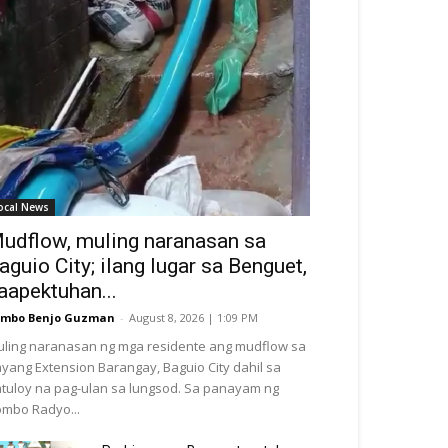
ocal News
udflow, muling naranasan sa
aguio City; ilang lugar sa Benguet,
aapektuhan...
ombo Benjo Guzman
-
August 8, 2026 | 1:09 PM
ling naranasan ng mga residente ang mudflow sa
yang Extension Barangay, Baguio City dahil sa
tuloy na pag-ulan sa lungsod. Sa panayam ng
mbo Radyo...