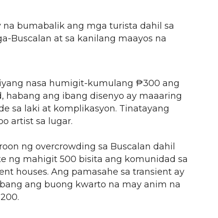
y na bumabalik ang mga turista dahil sa
a-Buscalan at sa kanilang maayos na
i niyang nasa humigit-kumulang ₱300 ang
d, habang ang ibang disenyo ay maaaring
 sa laki at komplikasyon. Tinatayang
 artist sa lugar.
aroon ng overcrowding sa Buscalan dahil
ng mahigit 500 bisita ang komunidad sa
ent houses. Ang pamasahe sa transient ay
habang ang buong kwarto na may anim na
,200.