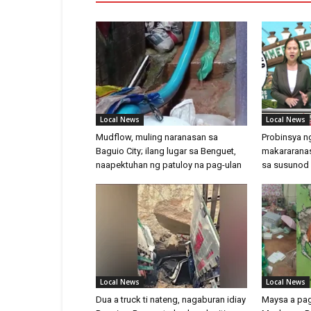
Local News
Local News
Mudflow, muling naranasan sa
Probinsya n
Baguio City; ilang lugar sa Benguet,
makararana
naapektuhan ng patuloy na pag-ulan
sa susunod 
Local News
Local News
Dua a truck ti nateng, nagaburan idiay
Maysa a pag