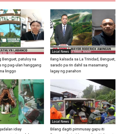
Local News
g Benguet, patuloy na
Ilang kalsada sa La Trinidad, Benguet,
s ng pag-ulan hanggang
sarado pa rin dahil sa masamang
na linggo
lagay ng panahon
Local News
adalan idiay
Bilang dagiti pimmusay gapu iti