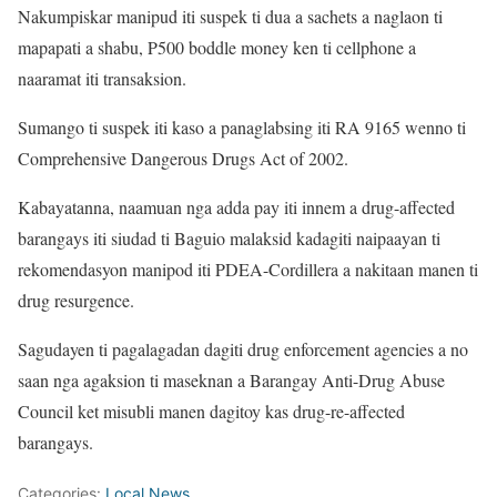
Nakumpiskar manipud iti suspek ti dua a sachets a naglaon ti
mapapati a shabu, P500 boddle money ken ti cellphone a
naaramat iti transaksion.
Sumango ti suspek iti kaso a panaglabsing iti RA 9165 wenno ti
Comprehensive Dangerous Drugs Act of 2002.
Kabayatanna, naamuan nga adda pay iti innem a drug-affected
barangays iti siudad ti Baguio malaksid kadagiti naipaayan ti
rekomendasyon manipod iti PDEA-Cordillera a nakitaan manen ti
drug resurgence.
Sagudayen ti pagalagadan dagiti drug enforcement agencies a no
saan nga agaksion ti maseknan a Barangay Anti-Drug Abuse
Council ket misubli manen dagitoy kas drug-re-affected
barangays.
Categories:
Local News