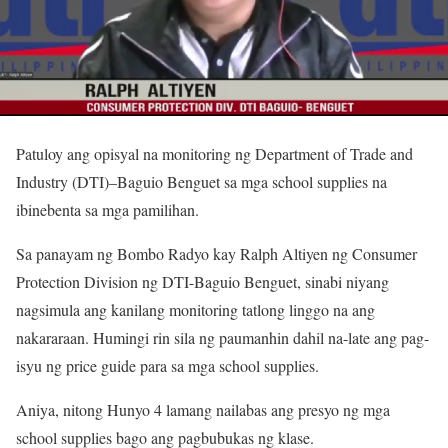
Patuloy ang opisyal na monitoring ng Department of Trade and
Industry (DTI)–Baguio Benguet sa mga school supplies na
ibinebenta sa mga pamilihan.
Sa panayam ng Bombo Radyo kay Ralph Altiyen ng Consumer
Protection Division ng DTI-Baguio Benguet, sinabi niyang
nagsimula ang kanilang monitoring tatlong linggo na ang
nakararaan. Humingi rin sila ng paumanhin dahil na-late ang pag-
isyu ng price guide para sa mga school supplies.
Aniya, nitong Hunyo 4 lamang nailabas ang presyo ng mga
school supplies bago ang pagbubukas ng klase.