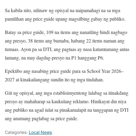
Sa kabila nito, nilinaw ng opisyal na naipamahagi na sa mga
pamilihan ang price guide upang magsilbing gabay ng publiko.
Batay sa price guide, 109 na items ang nanatiling hindi nagbago
ang presyo, 38 items ang bumaba, habang 22 items naman ang
tumaas. Ayon pa sa DTI, ang pagtaas ay nasa katamtamang antas
lamang, na may dagdag-presyo na ₱1 hanggang ₱6.
Epektibo ang nasabing price guide para sa School Year 2026–
2027 at kinakailangang sundin ito ng mga tindahan.
Giit ng opisyal, ang mga establisimyentong lalabag sa itinakdang
presyo ay mahaharap sa kaukulang reklamo. Hinikayat din niya
ang publiko na agad iulat sa pinakamalapit na tanggapan ng DTI
ang anumang paglabag sa price guide.
Categories:
Local News