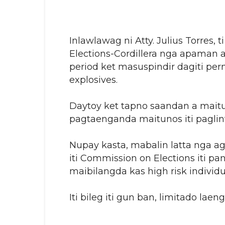
Inlawlawag ni Atty. Julius Torres, 
Elections-Cordillera nga apaman 
period ket masuspindir dagiti per
explosives.
Daytoy ket tapno saandan a maitugo
pagtaenganda maitunos iti paglin
Nupay kasta, mabalin latta nga 
iti Commission on Elections iti p
maibilangda kas high risk individu
Iti bileg iti gun ban, limitado lae