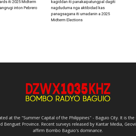
ards iti 2025 Midterm
kagiddan iti panakaipatungpal dagiti
angrugi inton Pebrero
nagduduma nga aktibidad kas
panagsagana iti umadanin a 2025
Midterm Elections
ed at the "Summer Capital of the Philippines" - Baguio City. It is 
and Benguet Province. Recent surveys released by Kantar Media, Geovi
affirm Bombo Baguio's dominance.