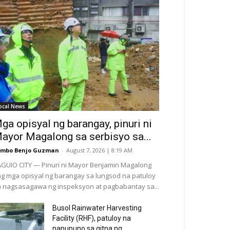
ocal News
ga opisyal ng barangay, pinuri ni
ayor Magalong sa serbisyo sa...
ombo Benjo Guzman
-
August 7, 2026 | 8:19 AM
GUIO CITY — Pinuri ni Mayor Benjamin Magalong
g mga opisyal ng barangay sa lungsod na patuloy
 nagsasagawa ng inspeksyon at pagbabantay sa...
Busol Rainwater Harvesting
Facility (RHF), patuloy na
napupuno sa gitna ng...