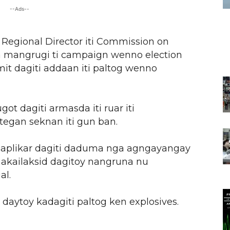
--Ads--
ti Regional Director iti Commission on
a mangrugi ti campaign wenno election
mit dagiti addaan iti paltog wenno
t dagiti armasda iti ruar iti
tegan seknan iti gun ban.
agaplikar dagiti daduma nga agngayangay
anakailaksid dagitoy nangruna nu
al.
ng daytoy kadagiti paltog ken explosives.