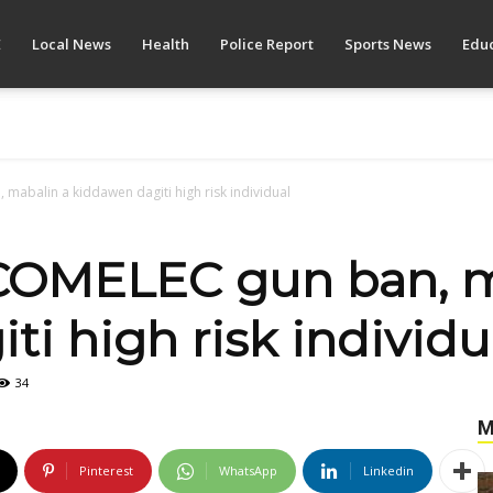
E
Local News
Health
Police Report
Sports News
Educ
 mabalin a kiddawen dagiti high risk individual
 COMELEC gun ban, m
i high risk individu
34
M
Pinterest
WhatsApp
Linkedin