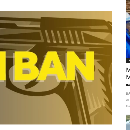
L
M
M
B
BA
an
na