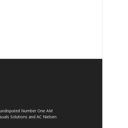
the undisputed Number One AM
suals Solutions and AC Nielsen