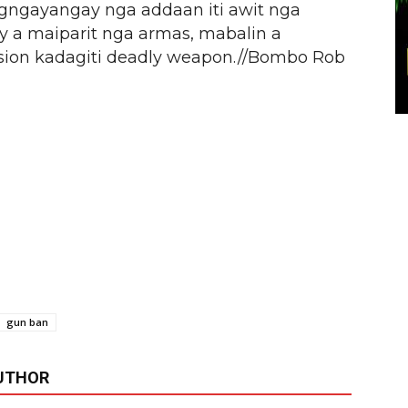
agngayangay nga addaan iti awit nga
a maiparit nga armas, mabalin a
ession kadagiti deadly weapon.//Bombo Rob
gun ban
UTHOR