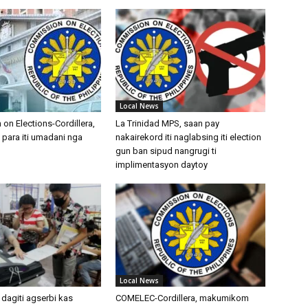
Local News
on Elections-Cordillera,
La Trinidad MPS, saan pay
para iti umadani nga
nakairekord iti naglabsing iti election
gun ban sipud nangrugi ti
implimentasyon daytoy
Local News
dagiti agserbi kas
COMELEC-Cordillera, makumikom