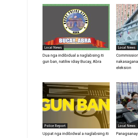
Local News
Local News
Dua nga indibidual a naglabsing iti
Commission 
gun ban, natiliw idiay Bucay, Abra
nakasagana 
eleksion
Police Report
Local News
Uppat nga indibidwal a naglabsing iti
Panagsanay 