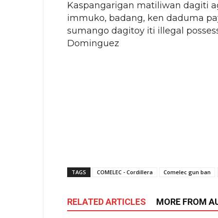
Kaspangarigan matiliwan dagiti 
immuko, badang, ken daduma pay 
sumango dagitoy iti illegal poss
Dominguez
TAGS
COMELEC - Cordillera
Comelec gun ban
RELATED ARTICLES
MORE FROM A