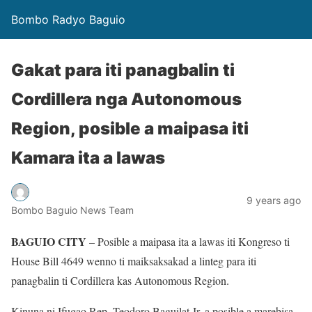
Bombo Radyo Baguio
Gakat para iti panagbalin ti
Cordillera nga Autonomous
Region, posible a maipasa iti
Kamara ita a lawas
9 years ago
Bombo Baguio News Team
BAGUIO CITY
– Posible a maipasa ita a lawas iti Kongreso ti
House Bill 4649 wenno ti maiksaksakad a linteg para iti
panagbalin ti Cordillera kas Autonomous Region.
Kinuna ni Ifugao Rep. Teodoro Baguilat Jr. a posible a marebisa