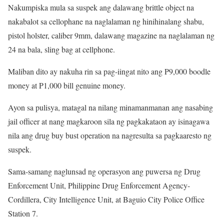
Nakumpiska mula sa suspek ang dalawang brittle object na
nakabalot sa cellophane na naglalaman ng hinihinalang shabu,
pistol holster, caliber 9mm, dalawang magazine na naglalaman ng
24 na bala, sling bag at cellphone.
Maliban dito ay nakuha rin sa pag-iingat nito ang P9,000 boodle
money at P1,000 bill genuine money.
Ayon sa pulisya, matagal na nilang minamanmanan ang nasabing
jail officer at nang magkaroon sila ng pagkakataon ay isinagawa
nila ang drug buy bust operation na nagresulta sa pagkaaresto ng
suspek.
Sama-samang naglunsad ng operasyon ang puwersa ng Drug
Enforcement Unit, Philippine Drug Enforcement Agency-
Cordillera, City Intelligence Unit, at Baguio City Police Office
Station 7.