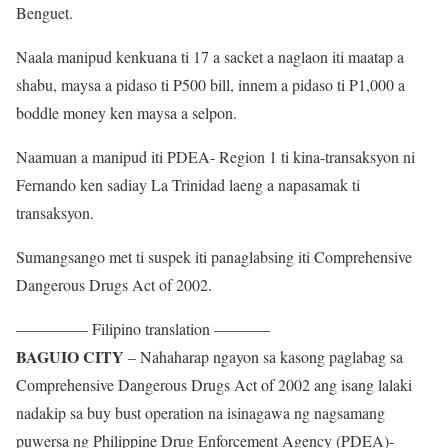
Benguet.
Naala manipud kenkuana ti 17 a sacket a naglaon iti maatap a
shabu, maysa a pidaso ti P500 bill, innem a pidaso ti P1,000 a
boddle money ken maysa a selpon.
Naamuan a manipud iti PDEA- Region 1 ti kina-transaksyon ni
Fernando ken sadiay La Trinidad laeng a napasamak ti
transaksyon.
Sumangsango met ti suspek iti panaglabsing iti Comprehensive
Dangerous Drugs Act of 2002.
————– Filipino translation ———–
BAGUIO CITY
– Nahaharap ngayon sa kasong paglabag sa
Comprehensive Dangerous Drugs Act of 2002 ang isang lalaki
nadakip sa buy bust operation na isinagawa ng nagsamang
puwersa ng Philippine Drug Enforcement Agency (PDEA)-