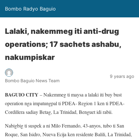
Bombo Radyo Baguio
Lalaki, nakemmeg iti anti-drug
operations; 17 sachets ashabu,
nakumpiskar
9 years ago
Bombo Baguio News Team
BAGUIO CITY
– Nakemmeg ti maysa a lalaki iti buy bust
operation nga impatungpal ti PDEA- Region 1 ken ti PDEA-
Cordillera sadiay Betag, La Trinidad, Benguet idi rabii.
Nabigbig ti suspek a ni Milo Fernando, 43-anyos, tubo ti San
Roque, San Isidro, Nueva Ecija ken residente Balili, La Trinidad,