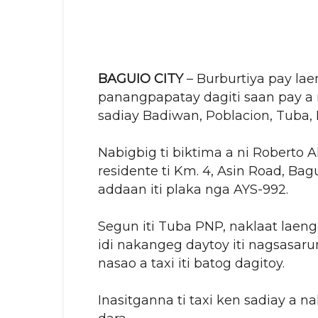
BAGUIO CITY
– Burburtiya pay lae
panangpapatay dagiti saan pay a n
sadiay Badiwan, Poblacion, Tuba, 
Nabigbig ti biktima a ni Roberto A
residente ti Km. 4, Asin Road, Ba
addaan iti plaka nga AYS-992.
Segun iti Tuba PNP, naklaat laeng
idi nakangeg daytoy iti nagsasaru
nasao a taxi iti batog dagitoy.
Inasitganna ti taxi ken sadiay a n