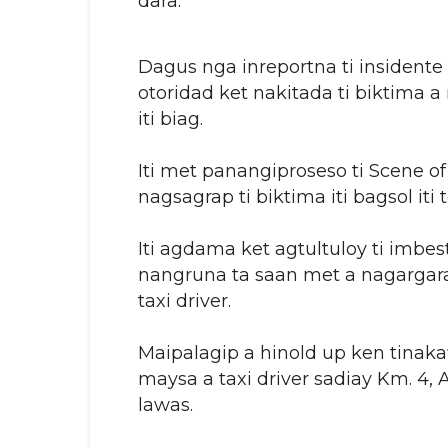
dara.
Dagus nga inreportna ti insidente 
otoridad ket nakitada ti biktima 
iti biag.
Iti met panangiproseso ti Scene o
nagsagrap ti biktima iti bagsol iti
Iti agdama ket agtultuloy ti imbest
nangruna ta saan met a nagargara
taxi driver.
Maipalagip a hinold up ken tinaka
maysa a taxi driver sadiay Km. 4, 
lawas.