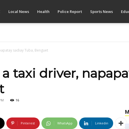
E
Local News
Health
Police Report
Sports News
Educ
papatay sadiay Tuba, Benguet
 taxi driver, napapa
t
 PM
16
M
Pinterest
WhatsApp
Linkedin