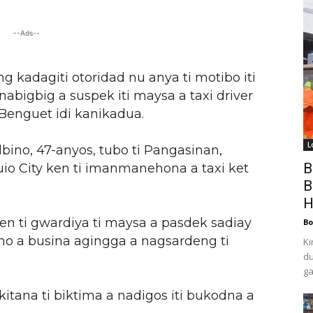
--Ads--
ng kadagiti otoridad nu anya ti motibo iti
abigbig a suspek iti maysa a taxi driver
Benguet idi kanikadua.
L
lbino, 47-anyos, tubo ti Pangasinan,
B
guio City ken ti imanmanehona a taxi ket
B
H
en ti gwardiya ti maysa a pasdek sadiay
Bo
no a busina agingga a nagsardeng ti
Ki
du
ga
akitana ti biktima a nadigos iti bukodna a