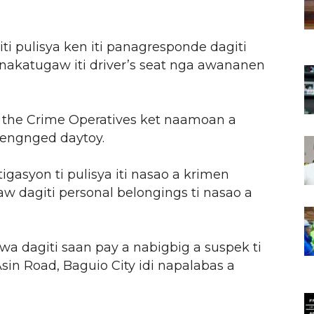
iti pulisya ken iti panagresponde dagiti
a nakatugaw iti driver’s seat nga awananen
f the Crime Operatives ket naamoan a
 tengnged daytoy.
igasyon ti pulisya iti nasao a krimen
w dagiti personal belongings ti nasao a
wa dagiti saan pay a nabigbig a suspek ti
Asin Road, Baguio City idi napalabas a