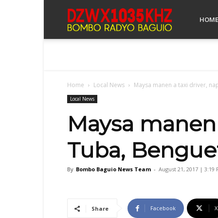
Bombo
HOM
Radyo
Home
Local News
Maysa manen a taxi driver, na
Baguio
Local News
Maysa manen a
Tuba, Bengue
By
Bombo Baguio News Team
-
August 21, 2017 | 3:19
Facebook
X
Share