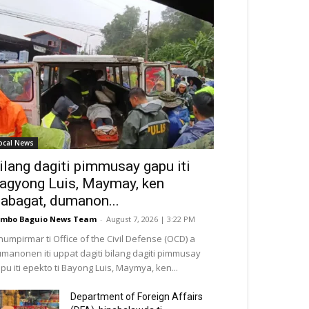
ocal News
ilang dagiti pimmusay gapu iti
agyong Luis, Maymay, ken
abagat, dumanon...
mbo Baguio News Team
-
August 7, 2026 | 3:22 PM
numpirmar ti Office of the Civil Defense (OCD) a
manonen iti uppat dagiti bilang dagiti pimmusay
pu iti epekto ti Bayong Luis, Maymya, ken...
Department of Foreign Affairs