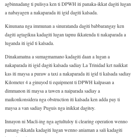
agbinnadang ti pulisya ken ti DPWH iti panaka-ikkat dagiti lugan
a nabayagen a nakaparada iti igid dagiti kalsada.
Kinunana nga immunan a sinuratanda dagiti babbarangay ken
dagiti agtagikua kadagiti lugan tapnu ikkatenda ti nakaparada a
luganda iti igid ti kalsada.
Dinakamatna a sumagmamano kadagiti daan a lugan a
nakaparada iti igid dagiti kalsada sadiay La Trinidad ket naikkat
kas iti maysa a puraw a taxi a nakaparada iti igid ti kalsada sadiay
Kilometer 4 a ginuyod ti equipment ti DPWH kalpasan a
dimmanon iti maysa a tawen a naiparada sadiay a
maikonkonsidera nga obstruction iti kalsada ken adda pay ti
maysa a van sadiay Puguis nga inikkat dagitoy.
Innayon ni Macli-ing nga agtultuloy ti clearing operation wenno
panang-ikkatda kadagiti lugan wenno aniaman a sali kadagiti