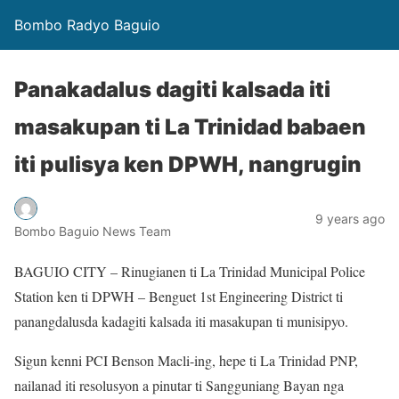
Bombo Radyo Baguio
Panakadalus dagiti kalsada iti
masakupan ti La Trinidad babaen
iti pulisya ken DPWH, nangrugin
9 years ago
Bombo Baguio News Team
BAGUIO CITY – Rinugianen ti La Trinidad Municipal Police
Station ken ti DPWH – Benguet 1st Engineering District ti
panangdalusda kadagiti kalsada iti masakupan ti munisipyo.
Sigun kenni PCI Benson Macli-ing, hepe ti La Trinidad PNP,
nailanad iti resolusyon a pinutar ti Sangguniang Bayan nga