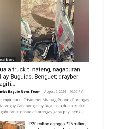
ocal News
ua a truck ti nateng, nagaburan
diay Buguias, Benguet; drayber
agiti...
mbo Baguio News Team
-
August 7, 2026 | 10:00 PM
numpirmar ni Cristopher Abanag, Punong Barangay
 Barangay Catlubong idiay Buguias a dua a truck ti
gaburan iti nasao a barangay gapu pay laeng...
P20 million agingga P25 million,