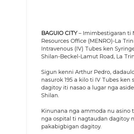
BAGUIO CITY
– Imimbestigaran ti
Resources Office (MENRO)-La Trinid
Intravenous (IV) Tubes ken Syring
Shilan-Beckel-Lamut Road, La Tri
Sigun kenni Arthur Pedro, dadaulo
nasurok 195 a kilo ti IV Tubes ken
dagitoy iti nasao a lugar nga asid
Shilan.
Kinunana nga ammoda nu asino ti 
nga ospital ti nagtaudan dagitoy
pakabigbigan dagitoy.