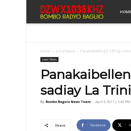
Bombo
HOM
Radyo
Home
Local News
Panakaibelleng ti 195 kg a me
Baguio
Local News
Panakaibellen
sadiay La Tri
By
Bombo Baguio News Team
-
April 5, 2017 | 3:42 PM
Facebook
X
Share