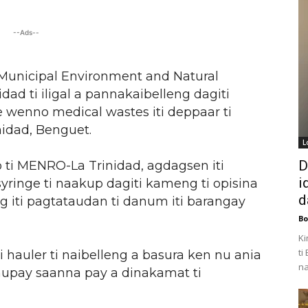
--Ads--
 Municipal Environment and Natural
ad ti iligal a pannakaibelleng dagiti
e wenno medical wastes iti deppaar ti
nidad, Benguet.
L
D
 ti MENRO-La Trinidad, agdagsen iti
i
 syringe ti naakup dagiti kameng ti opisina
d
eg iti pagtataudan ti danum iti barangay
Bo
Ki
ti
hauler ti naibelleng a basura ken nu ania
na
 nupay saanna pay a dinakamat ti