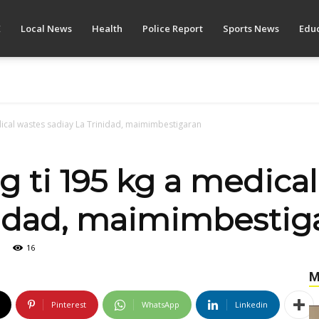
E
Local News
Health
Police Report
Sports News
Educ
dical wastes sadiay La Trinidad, maimimbestigaran
g ti 195 kg a medica
nidad, maimimbestig
16
M
Pinterest
WhatsApp
Linkedin