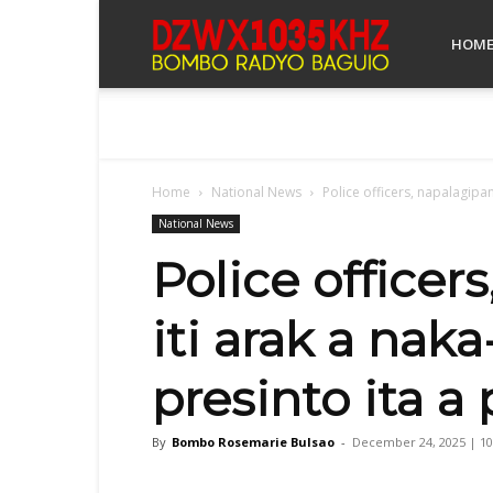
Bombo
HOM
Radyo
Home
National News
Police officers, napalagipa
Baguio
National News
Police office
iti arak a nak
presinto ita a
By
Bombo Rosemarie Bulsao
-
December 24, 2025 | 1