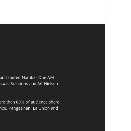
the undisputed Number One AM
suals Solutions and AC Nielsen
re than 80% of audience share
ovince, Pangasinan, La Union and