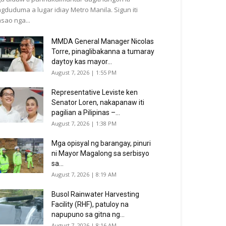
gduduma a lugar idiay Metro Manila. Sigun iti
sao nga...
MMDA General Manager Nicolas
Torre, pinaglibakanna a tumaray
daytoy kas mayor...
August 7, 2026 | 1:55 PM
Representative Leviste ken
Senator Loren, nakapanaw iti
pagilian a Pilipinas –...
August 7, 2026 | 1:38 PM
Mga opisyal ng barangay, pinuri
ni Mayor Magalong sa serbisyo
sa...
August 7, 2026 | 8:19 AM
Busol Rainwater Harvesting
Facility (RHF), patuloy na
napupuno sa gitna ng...
August 7, 2026 | 8:16 AM