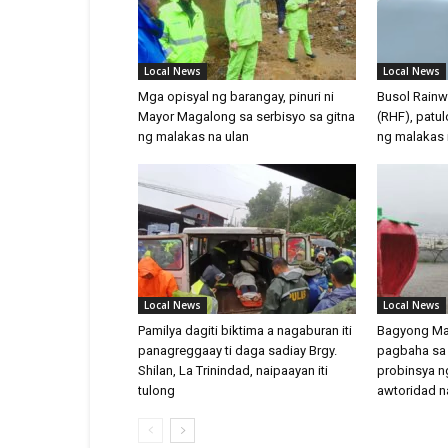
Local News
Local News
Mga opisyal ng barangay, pinuri ni
Busol Rainwa
Mayor Magalong sa serbisyo sa gitna
(RHF), patu
ng malakas na ulan
ng malakas 
Local News
Local News
Pamilya dagiti biktima a nagaburan iti
Bagyong Ma
panagreggaay ti daga sadiay Brgy.
pagbaha sa 
Shilan, La Trinindad, naipaayan iti
probinsya n
tulong
awtoridad n