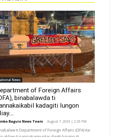
ational News
epartment of Foreign Affairs
DFA), binabalawda ti
annakaikabil kadagiti lungon
diay...
mbo Baguio News Team
-
August 7, 2026 | 2:29 PM
nabalaw ti Department of Foreign Affairs (DFA) ita
a aldaw ti pannakaimuntar dagiti lungon iti