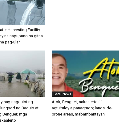
ter Harvesting Facility
loy na napupuno sa gitna
na pag-ulan
Local News
ymay, nagdulot ng
Atok, Benguet, nakaalerto iti
lungsod ng Baguio at
agtultuloy a panagtudo; landslide-
g Benguet; mga
prone areas, mabambantayan
akaalerto