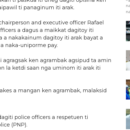
kan ti paskua iti uneg dagiti opisina ken
na
ipawil ti panaginum iti arak.
na
 chairperson and executive officer Rafael
fficers a dagus a maikkat dagitoy iti
a a nakakainum dagitoy iti arak bayat a
y a naka-uniporme pay.
ti agragsak ken agrambak agsipud ta amin
n la ketdi saan nga uminom iti arak iti
dakes a mangan ken agrambak, malaksid
iti police officers a respetuen ti
lice (PNP).