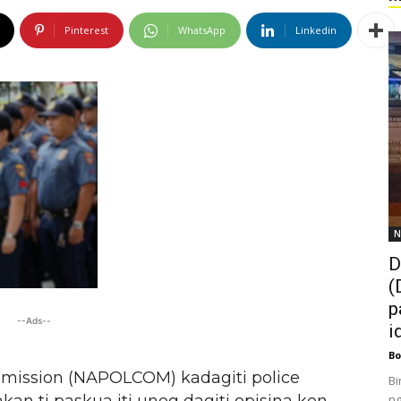
Pinterest
WhatsApp
Linkedin
N
D
(
p
--Ads--
i
Bo
mmission (NAPOLCOM) kadagiti police
Bi
ng