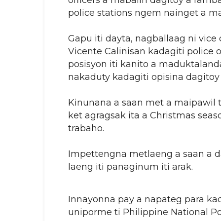
officers a mabalin dagitoy a ramba
police stations ngem nainget a ma
Gapu iti dayta, nagballaag ni vice
Vicente Calinisan kadagiti police o
posisyon iti kanito a maduktaland
nakaduty kadagiti opisina dagito
Kinunana a saan met a maipawil 
ket agragsak ita a Christmas seaso
trabaho.
Impettengna metlaeng a saan a 
laeng iti panaginum iti arak.
Innayonna pay a napateg para kadag
uniporme ti Philippine National Po