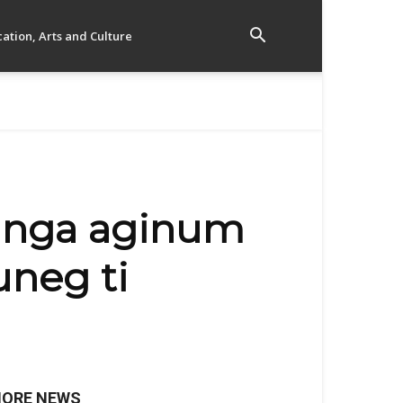
ation, Arts and Culture
an nga aginum
uneg ti
ORE NEWS