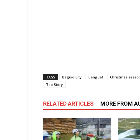
TAGS
Baguio City
Benguet
Christmas seaso
Top Story
RELATED ARTICLES
MORE FROM A