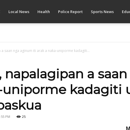
E
Local News
Health
Police Report
Sports News
Educ
n a saan nga aginum iti arak a naka-uniporme kadagiti...
rs, napalagipan a sa
a-uniporme kadagiti 
 paskua
0:55 PM
25
M