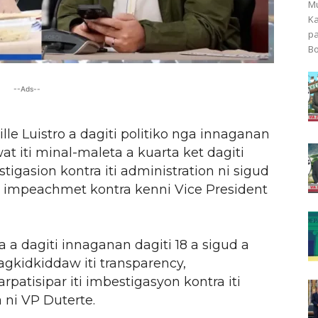
Mu
Ka
pa
Bo
--Ads--
le Luistro a dagiti politiko nga innaganan
t iti minal-maleta a kuarta ket dagiti
tigasion kontra iti administration ni sigud
ti impeachmet kontra kenni Vice President
 a dagiti innaganan dagiti 18 a sigud a
agkidkiddaw iti transparency,
rpatisipar iti imbestigasyon kontra iti
 ni VP Duterte.