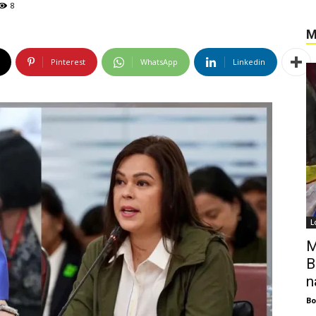
8
M
Pinterest
WhatsApp
Linkedin
L
M
B
n
B