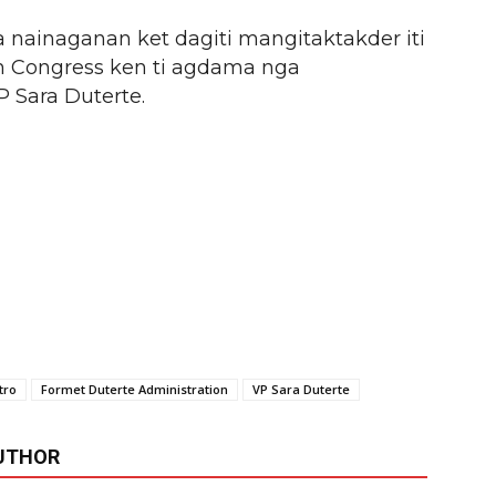
 nainaganan ket dagiti mangitaktakder iti
9th Congress ken ti agdama nga
 Sara Duterte.
tro
Formet Duterte Administration
VP Sara Duterte
UTHOR