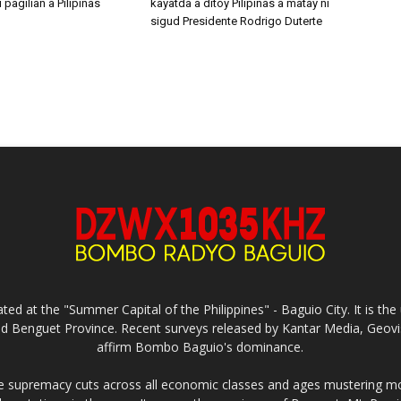
i pagilian a Pilipinas
kayatda a ditoy Pilipinas a matay ni
sigud Presidente Rodrigo Duterte
ed at the "Summer Capital of the Philippines" - Baguio City. It is 
and Benguet Province. Recent surveys released by Kantar Media, Geovi
affirm Bombo Baguio's dominance.
supremacy cuts across all economic classes and ages mustering mo