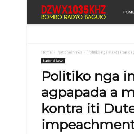
Bombo
HOM
Radyo
Home
National News
Politiko nga inakosaran dag
Baguio
National News
Politiko nga i
agpapada a ma
kontra iti Du
impeachment n