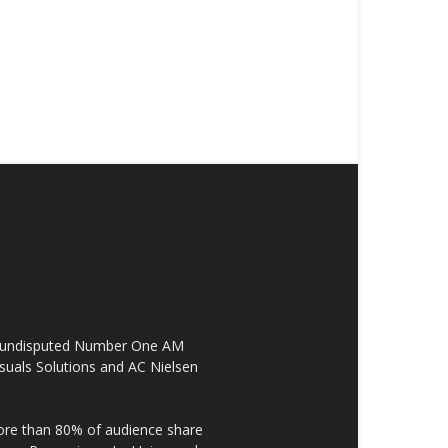
the undisputed Number One AM
suals Solutions and AC Nielsen
re than 80% of audience share