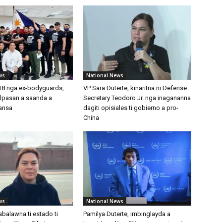
ws
National News
 18 nga ex-bodyguards,
VP Sara Duterte, kinaritna ni Defense
alpasan a saanda a
Secretary Teodoro Jr. nga inagananna
ansa
dagiti opisiales ti gobierno a pro-
China
ws
National News
abalawna ti estado ti
Pamilya Duterte, imbinglayda a