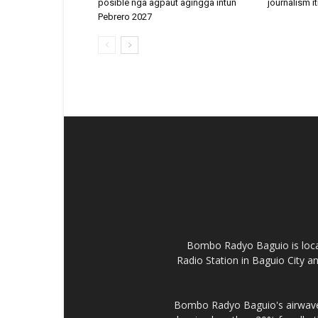
posible nga agpaut agingga intun
journalism it
Pebrero 2027
Bombo Radyo Baguio is locat
Radio Station in Baguio City 
Bombo Radyo Baguio's airwave 