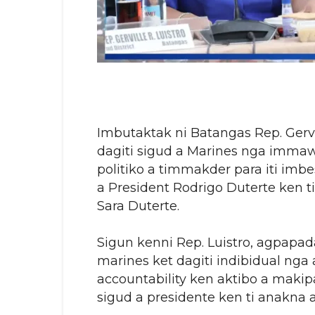
Imbutaktak ni Batangas Rep. Gervil
dagiti sigud a Marines nga immawa
politiko a timmakder para iti imbes
a President Rodrigo Duterte ken 
Sara Duterte.
Sigun kenni Rep. Luistro, agpapada
marines ket dagiti indibidual nga 
accountability ken aktibo a makipa
sigud a presidente ken ti anakna a