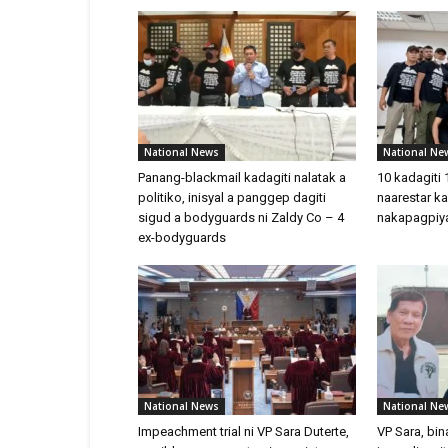
National News
National Ne
Panang-blackmail kadagiti nalatak a
10 kadagiti
politiko, inisyal a panggep dagiti
naarestar k
sigud a bodyguards ni Zaldy Co – 4
nakapagpiy
ex-bodyguards
National News
National Ne
Impeachment trial ni VP Sara Duterte,
VP Sara, bin