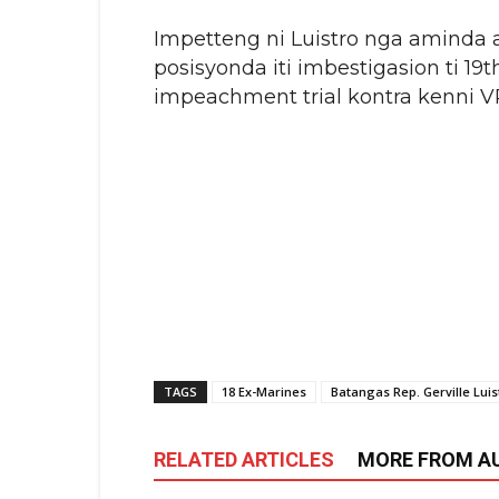
Impetteng ni Luistro nga aminda a
posisyonda iti imbestigasion ti 1
impeachment trial kontra kenni VP
TAGS
18 Ex-Marines
Batangas Rep. Gerville Luis
RELATED ARTICLES
MORE FROM A