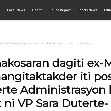
E
Local News
Health
Police Report
Sports News
Educ
iti ex-Marines, agpapada a mangitaktakder iti posisyonda kontra iti...
nakosaran dagiti ex-
ngitaktakder iti po
terte Administrasyon
i VP Sara Duterte- 