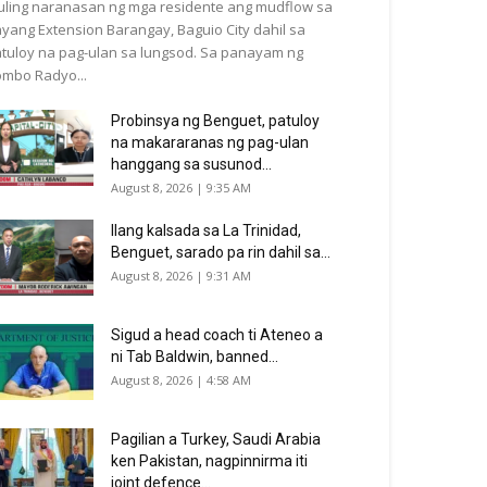
ling naranasan ng mga residente ang mudflow sa
yang Extension Barangay, Baguio City dahil sa
tuloy na pag-ulan sa lungsod. Sa panayam ng
mbo Radyo...
Probinsya ng Benguet, patuloy
na makararanas ng pag-ulan
hanggang sa susunod...
August 8, 2026 | 9:35 AM
Ilang kalsada sa La Trinidad,
Benguet, sarado pa rin dahil sa...
August 8, 2026 | 9:31 AM
Sigud a head coach ti Ateneo a
ni Tab Baldwin, banned...
August 8, 2026 | 4:58 AM
Pagilian a Turkey, Saudi Arabia
ken Pakistan, nagpinnirma iti
joint defence...