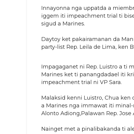
Innayonna nga uppatda a miembro
iggem iti impeachment trial ti bise
sigud a Marines.
Daytoy ket pakairamanan da Mani
party-list Rep. Leila de Lima, ken B
Impagaganet ni Rep. Luistro a ti mot
Marines ket ti panangdadael iti kr
impeachment trial ni VP Sara.
Malaksid kenni Luistro, Chua ken 
a Marines nga immawat iti minal-m
Alonto Adiong,Palawan Rep. Jose 
Nainget met a pinalibakanda ti ale