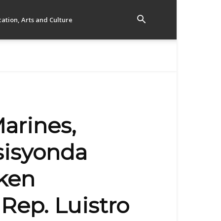
ation, Arts and Culture
Marines,
sisyonda
 ken
Rep. Luistro