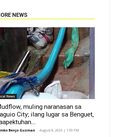
ORE NEWS
ocal News
udflow, muling naranasan sa
aguio City; ilang lugar sa Benguet,
aapektuhan...
ombo Benjo Guzman
-
August 8, 2026 | 1:09 PM