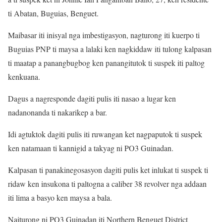
ti Abatan, Buguias, Benguet.
Maibasar iti inisyal nga imbestigasyon, nagturong iti kuerpo ti
Buguias PNP ti maysa a lalaki ken nagkiddaw iti tulong kalpasan
ti maatap a panangbugbog ken panangitutok ti suspek iti paltog
kenkuana.
Dagus a nagresponde dagiti pulis iti nasao a lugar ken
nadanonanda ti nakarikep a bar.
Idi agtuktok dagiti pulis iti ruwangan ket nagpaputok ti suspek
ken natamaan ti kannigid a takyag ni PO3 Guinadan.
Kalpasan ti panakinegosasyon dagiti pulis ket inlukat ti suspek ti
ridaw ken insukona ti paltogna a caliber 38 revolver nga addaan
iti lima a basyo ken maysa a bala.
Naiturong ni PO3 Guinadan iti Northern Benguet District