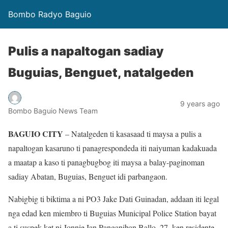
Bombo Radyo Baguio
Pulis a napaltogan sadiay
Buguias, Benguet, natalgeden
9 years ago
Bombo Baguio News Team
BAGUIO CITY
– Natalgeden ti kasasaad ti maysa a pulis a
napaltogan kasaruno ti panagrespondeda iti naiyuman kadakuada
a maatap a kaso ti panagbugbog iti maysa a balay-paginoman
sadiay Abatan, Buguias, Benguet idi parbangaon.
Nabigbig ti biktima a ni PO3 Jake Dati Guinadan, addaan iti legal
nga edad ken miembro ti Buguias Municipal Police Station bayat
a ti suspek ket ni Jonnie Ian Panganiban Ballo, 27, ken residente