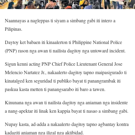
Naannayas a nagleppas ti siyam a simbang gabi iti intero a
Pilipinas.
Daytoy ket babaen iti kinaalerton ti Philippine National Police
(PNP) rason nga awan ti nailista dagitoy nga untoward incident.
Sigun kenni acting PNP Chief Police Lieutenant General Jose
Melencio Nartatez Jr., nakaalerto dagitoy tapno maipasigurado ti
kinatalged ken seguridad ti publiko bayat ti panangrambak iti
paskua kasta metten ti panangsarabo iti baro a tawen.
Kinunana nga awan ti nailista dagitoy nga aniaman nga insidente
a nang-apektar iti linak ken kappia bayat ti nasao a simbang gabi.
Nupay kasta, ad-adda a nakaalerto dagitoy tapno agbantay kontra
kadagiti aniaman nga iligal nga aktibidad.