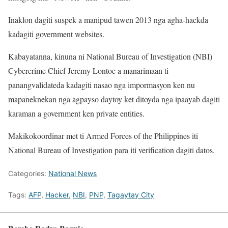
Inaklon dagiti suspek a manipud tawen 2013 nga agha-hackda
kadagiti government websites.
Kabayatanna, kinuna ni National Bureau of Investigation (NBI)
Cybercrime Chief Jeremy Lontoc a manarimaan ti
panangvalidateda kadagiti nasao nga impormasyon ken nu
mapaneknekan nga agpayso daytoy ket ditoyda nga ipaayab dagiti
karaman a government ken private entities.
Makikokoordinar met ti Armed Forces of the Philippines iti
National Bureau of Investigation para iti verification dagiti datos.
Categories:
National News
Tags:
AFP
,
Hacker
,
NBI
,
PNP
,
Tagaytay City