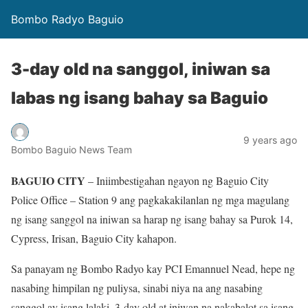
Bombo Radyo Baguio
3-day old na sanggol, iniwan sa
labas ng isang bahay sa Baguio
9 years ago
Bombo Baguio News Team
BAGUIO CITY
– Iniimbestigahan ngayon ng Baguio City
Police Office – Station 9 ang pagkakakilanlan ng mga magulang
ng isang sanggol na iniwan sa harap ng isang bahay sa Purok 14,
Cypress, Irisan, Baguio City kahapon.
Sa panayam ng Bombo Radyo kay PCI Emannuel Nead, hepe ng
nasabing himpilan ng puliysa, sinabi niya na ang nasabing
sanggol ay isang lalaki, 3-day old at iniwan na nakabalot sa isang