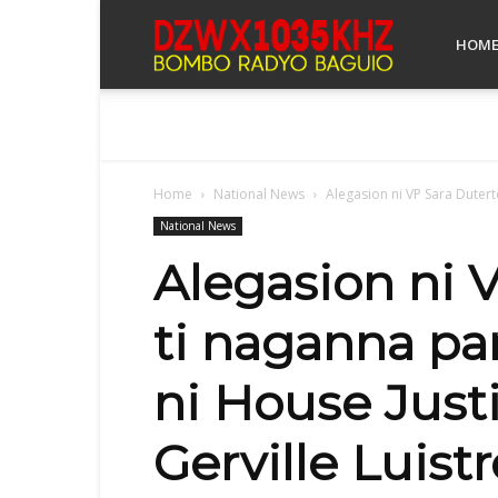
Bombo
HOM
Radyo
Home
National News
Alegasion ni VP Sara Dutert
Baguio
National News
Alegasion ni 
ti naganna pa
ni House Just
Gerville Luistr