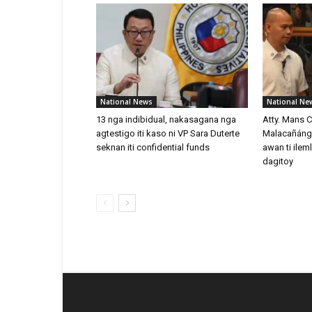
National News
National Ne
13 nga indibidual, nakasagana nga
Atty. Mans C
agtestigo iti kaso ni VP Sara Duterte
Malacañáng
seknan iti confidential funds
awan ti ilem
dagitoy