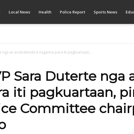
E
Local News
Health
Police Report
Sports News
Educ
e nga ar-aramatenda ti naganna para iti pagkuartaan,...
VP Sara Duterte nga
ra iti pagkuartaan, 
ice Committee chai
o