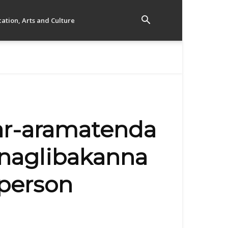
ation, Arts and Culture
 ar-aramatenda
pinaglibakanna
rperson