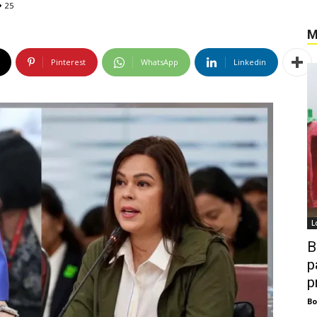
25
M
Pinterest
WhatsApp
Linkedin
L
B
p
p
B