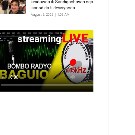
kinidawda iti Sandiganbayan nga
isanod da ti desisyonda...
August 6, 2026 | 1:03 AM