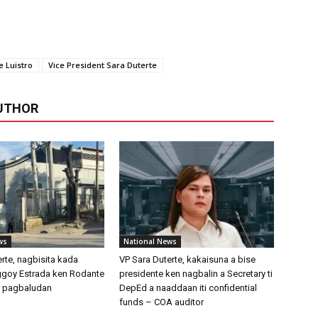
e Luistro
Vice President Sara Duterte
UTHOR
ws
National News
rte, nagbisita kada
VP Sara Duterte, kakaisuna a bise
ggoy Estrada ken Rodante
presidente ken nagbalin a Secretary ti
ti pagbaludan
DepEd a naaddaan iti confidential
funds – COA auditor