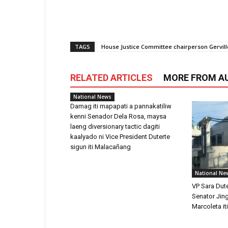
TAGS
House Justice Committee chairperson Gervill
RELATED ARTICLES
MORE FROM A
National News
Damag iti mapapati a pannakatiliw
kenni Senador Dela Rosa, maysa
laeng diversionary tactic dagiti
kaalyado ni Vice President Duterte
sigun iti Malacañang
National Ne
VP Sara Dute
Senator Jin
Marcoleta i