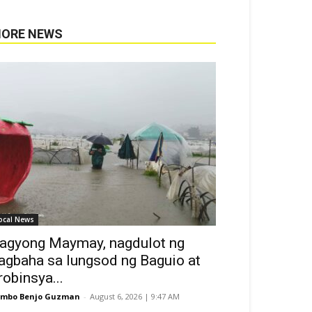
ORE NEWS
ocal News
agyong Maymay, nagdulot ng
agbaha sa lungsod ng Baguio at
robinsya...
ombo Benjo Guzman
-
August 6, 2026 | 9:47 AM