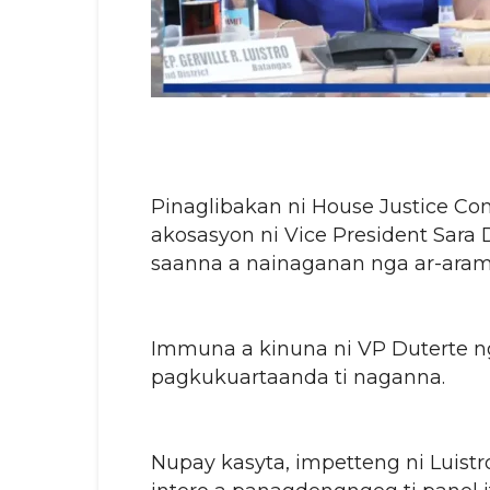
Pinaglibakan ni House Justice Com
akosasyon ni Vice President Sara 
saanna a nainaganan nga ar-arama
Immuna a kinuna ni VP Duterte ng
pagkukuartaanda ti naganna.
Nupay kasyta, impetteng ni Luistr