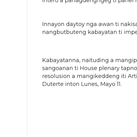
intero a panagdengngeg ti panel 
Innayon daytoy nga awan ti nakis
nangbutbuteng kabayatan ti imp
Kabayatanna, naituding a mangipaa
sangoanan ti House plenary tapno “
resolusion a mangikeddeng iti Art
Duterte inton Lunes, Mayo 11.