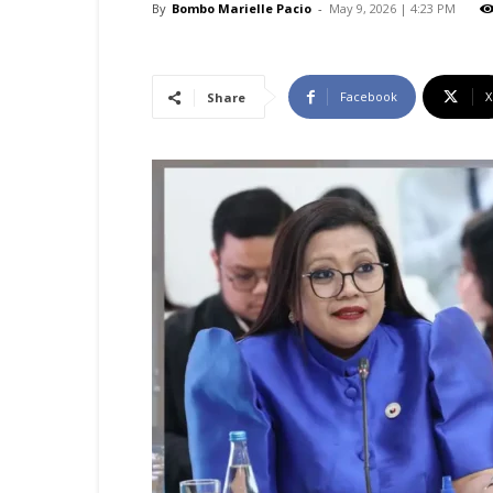
By
Bombo Marielle Pacio
-
May 9, 2026 | 4:23 PM
Facebook
X
Share