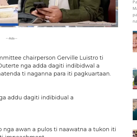
Pa
Ma
pa
na
--Ads--
mittee chairperson Gerville Luistro ti
Duterte nga adda dagiti indibidwal a
tenda ti naganna para iti pagkuartaan.
a addu dagiti indibidual a
o nga awan a pulos ti naawatna a tukon iti