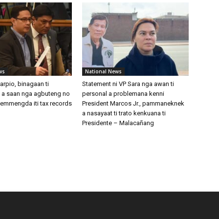
ws
National News
arpio, binagaan ti
Statement ni VP Sara nga awan ti
 a saan nga agbuteng no
personal a problemana kenni
lemmengda iti tax records
President Marcos Jr., pammaneknek
a nasayaat ti trato kenkuana ti
Presidente – Malacañang