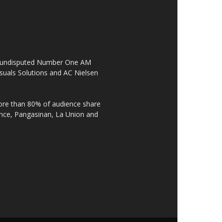
the undisputed Number One AM
suals Solutions and AC Nielsen
re than 80% of audience share
ovince, Pangasinan, La Union and