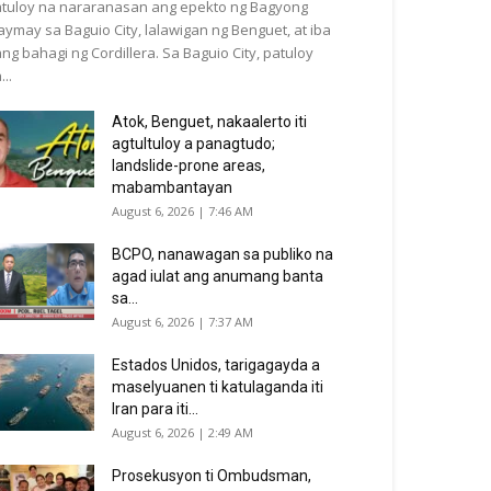
tuloy na nararanasan ang epekto ng Bagyong
ymay sa Baguio City, lalawigan ng Benguet, at iba
ng bahagi ng Cordillera. Sa Baguio City, patuloy
...
Atok, Benguet, nakaalerto iti
agtultuloy a panagtudo;
landslide-prone areas,
mabambantayan
August 6, 2026 | 7:46 AM
BCPO, nanawagan sa publiko na
agad iulat ang anumang banta
sa...
August 6, 2026 | 7:37 AM
Estados Unidos, tarigagayda a
maselyuanen ti katulaganda iti
Iran para iti...
August 6, 2026 | 2:49 AM
Prosekusyon ti Ombudsman,