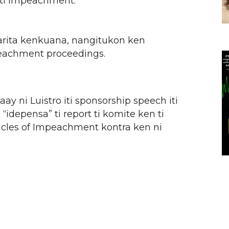
iti impeachment.
arita kenkuana, nangitukon ken
eachment proceedings.
y ni Luistro iti sponsorship speech iti
idepensa” ti report ti komite ken ti
icles of Impeachment kontra ken ni