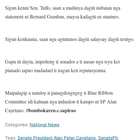
Sigun kenni Sen. Tulfo, saan a mailinya dagiti inibatan nga
statement ni Bernard Gumban, maysa kadagiti ex-marines.
Sigun kenkuana, saan nga agtutunos dagiti salaysay dagiti testigo.
Gapu iti dayta, impetteng ti senador a ti nasao nga isyu ket
planado tapno madadael ti nagan ken reputasyonna.
Maipalagip a natuloy ti panagdengngeg ti Blue Ribbon
Committee idi kalman nga indaulon ti kampo ni SP Alan
//bombokaren.c.sapirao
Cayetano.
Categories:
National News
Tags:
Senate President Alan Peter Cayetano
,
SenatePh
,