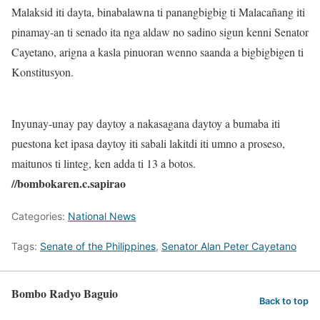
Malaksid iti dayta, binabalawna ti panangbigbig ti Malacañang iti
pinamay-an ti senado ita nga aldaw no sadino sigun kenni Senator
Cayetano, arigna a kasla pinuoran wenno saanda a bigbigbigen ti
Konstitusyon.
Inyunay-unay pay daytoy a nakasagana daytoy a bumaba iti
puestona ket ipasa daytoy iti sabali lakitdi iti umno a proseso,
maitunos ti linteg, ken adda ti 13 a botos.
//bombokaren.c.sapirao
Categories:
National News
Tags:
Senate of the Philippines
,
Senator Alan Peter Cayetano
Bombo Radyo Baguio
Back to top