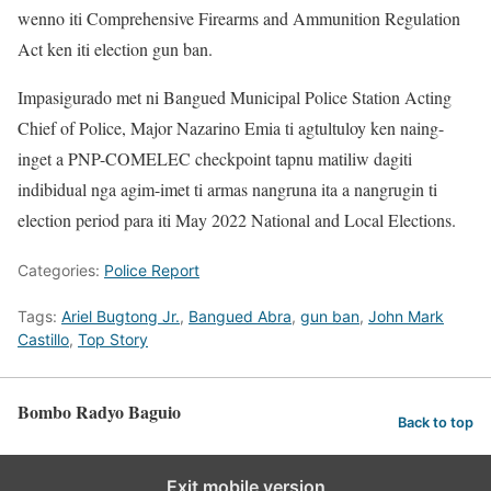
wenno iti Comprehensive Firearms and Ammunition Regulation
Act ken iti election gun ban.
Impasigurado met ni Bangued Municipal Police Station Acting
Chief of Police, Major Nazarino Emia ti agtultuloy ken naing-
inget a PNP-COMELEC checkpoint tapnu matiliw dagiti
indibidual nga agim-imet ti armas nangruna ita a nangrugin ti
election period para iti May 2022 National and Local Elections.
Categories:
Police Report
Tags:
Ariel Bugtong Jr.
,
Bangued Abra
,
gun ban
,
John Mark
Castillo
,
Top Story
Bombo Radyo Baguio
Back to top
Exit mobile version