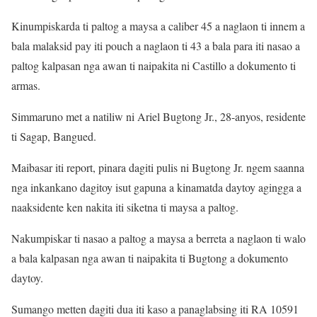
Kinumpiskarda ti paltog a maysa a caliber 45 a naglaon ti innem a
bala malaksid pay iti pouch a naglaon ti 43 a bala para iti nasao a
paltog kalpasan nga awan ti naipakita ni Castillo a dokumento ti
armas.
Simmaruno met a natiliw ni Ariel Bugtong Jr., 28-anyos, residente
ti Sagap, Bangued.
Maibasar iti report, pinara dagiti pulis ni Bugtong Jr. ngem saanna
nga inkankano dagitoy isut gapuna a kinamatda daytoy agingga a
naaksidente ken nakita iti siketna ti maysa a paltog.
Nakumpiskar ti nasao a paltog a maysa a berreta a naglaon ti walo
a bala kalpasan nga awan ti naipakita ti Bugtong a dokumento
daytoy.
Sumango metten dagiti dua iti kaso a panaglabsing iti RA 10591