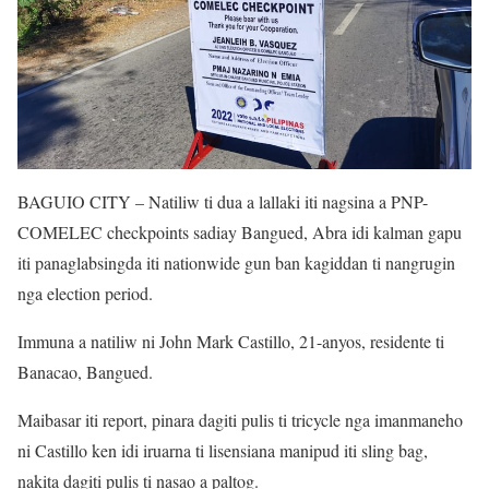
BAGUIO CITY – Natiliw ti dua a lallaki iti nagsina a PNP-
COMELEC checkpoints sadiay Bangued, Abra idi kalman gapu
iti panaglabsingda iti nationwide gun ban kagiddan ti nangrugin
nga election period.
Immuna a natiliw ni John Mark Castillo, 21-anyos, residente ti
Banacao, Bangued.
Maibasar iti report, pinara dagiti pulis ti tricycle nga imanmaneho
ni Castillo ken idi iruarna ti lisensiana manipud iti sling bag,
nakita dagiti pulis ti nasao a paltog.